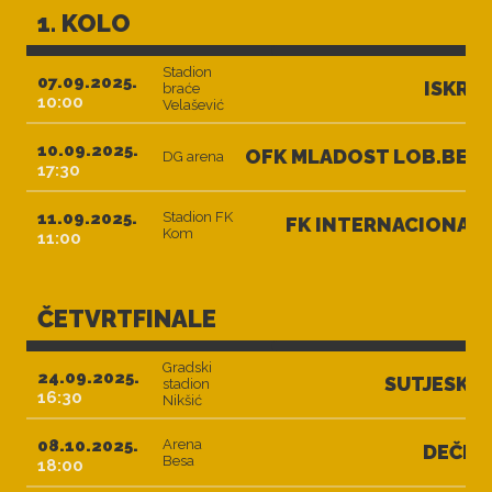
1. KOLO
Stadion
07.09.2025.
ISKRA
braće
10:00
Velašević
10.09.2025.
OFK MLADOST LOB.BET
DG arena
17:30
11.09.2025.
Stadion FK
FK INTERNACIONAL
Kom
11:00
ČETVRTFINALE
Gradski
24.09.2025.
SUTJESKA
stadion
16:30
Nikšić
08.10.2025.
Arena
DEČIĆ
Besa
18:00