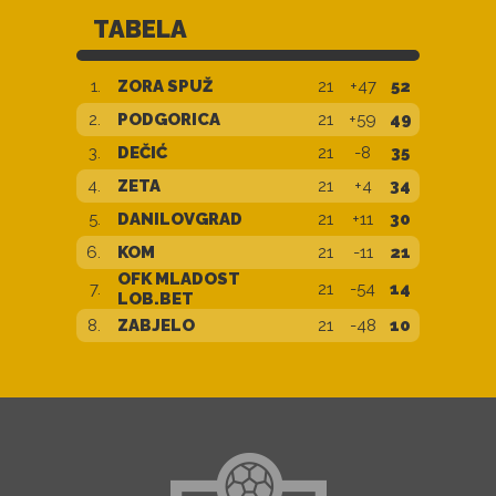
TABELA
1.
ZORA SPUŽ
21
+47
52
2.
PODGORICA
21
+59
49
3.
DEČIĆ
21
-8
35
4.
ZETA
21
+4
34
5.
DANILOVGRAD
21
+11
30
6.
KOM
21
-11
21
OFK MLADOST
7.
21
-54
14
LOB.BET
8.
ZABJELO
21
-48
10