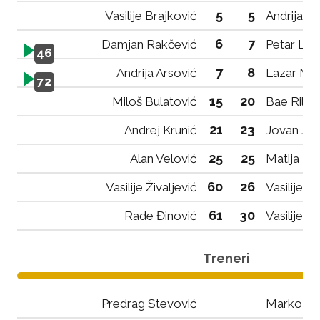
5
5
Vasilije Brajković
Andrija An
6
7
Damjan Rakčević
Petar Lal
46
7
8
Andrija Arsović
Lazar Mir
72
15
20
Miloš Bulatović
Bae Riley
21
23
Andrej Krunić
Jovan Jo
25
25
Alan Velović
Matija Ra
60
26
Vasilije Živaljević
Vasilije 
61
30
Rade Đinović
Vasilije K
Treneri
Predrag Stevović
Marko Jan