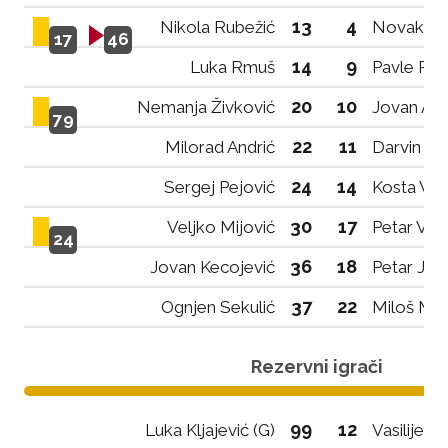
13
4
Nikola Rubežić
Novak Fat
17
46
14
9
Luka Rmuš
Pavle Ro
20
10
Nemanja Živković
Jovan Anđ
79
22
11
Milorad Andrić
Darvin Đu
24
14
Sergej Pejović
Kosta Vuj
30
17
Veljko Mijović
Petar Vuj
24
36
18
Jovan Kecojević
Petar Jaš
37
22
Ognjen Sekulić
Miloš Ma
Rezervni igrači
99
12
Luka Kljajević (G)
Vasilije B