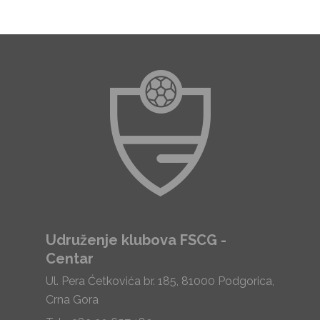
Udruženje klubova FSCG -
Centar
Ul. Pera Ćetkovića br. 185, 81000 Podgorica,
Crna Gora