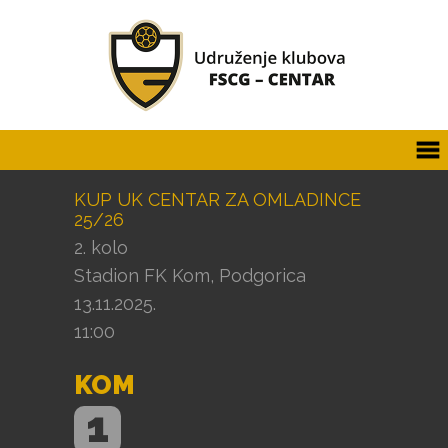
KUP UK CENTAR ZA OMLADINCE
25/26
2. kolo
Stadion FK Kom, Podgorica
13.11.2025.
11:00
KOM
1