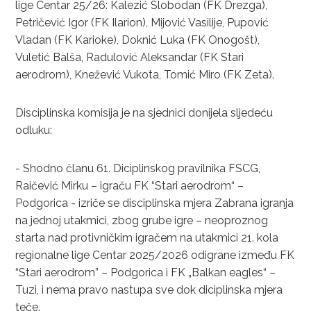
lige Centar 25/26: Kalezić Slobodan (FK Drezga),
Petričević Igor (FK Ilarion), Mijović Vasilije, Pupović
Vladan (FK Karioke), Doknić Luka (FK Onogošt),
Vuletić Balša, Radulović Aleksandar (FK Stari
aerodrom), Knežević Vukota, Tomić Miro (FK Zeta).
Disciplinska komisija je na sjednici donijela sljedeću
odluku:
- Shodno članu 61. Diciplinskog pravilnika FSCG,
Raičević Mirku – igraču FK “Stari aerodrom“ –
Podgorica - izriče se disciplinska mjera Zabrana igranja
na jednoj utakmici, zbog grube igre – neoproznog
starta nad protivničkim igračem na utakmici 21. kola
regionalne lige Centar 2025/2026 odigrane između FK
“Stari aerodrom” – Podgorica i FK „Balkan eagles“ –
Tuzi, i nema pravo nastupa sve dok diciplinska mjera
teče.