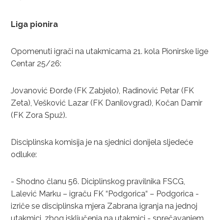
Liga pionira
Opomenuti igrači na utakmicama 21. kola Pionirske lige
Centar 25/26:
Jovanović Đorđe (FK Zabjelo), Radinović Petar (FK
Zeta), Vešković Lazar (FK Danilovgrad), Kočan Damir
(FK Zora Spuž).
Disciplinska komisija je na sjednici donijela sljedeće
odluke:
- Shodno članu 56. Diciplinskog pravilnika FSCG,
Lalević Marku – igraču FK “Podgorica“ – Podgorica -
izriče se disciplinska mjera Zabrana igranja na jednoj
utakmici, zbog isključenja na utakmici - sprečavanjem