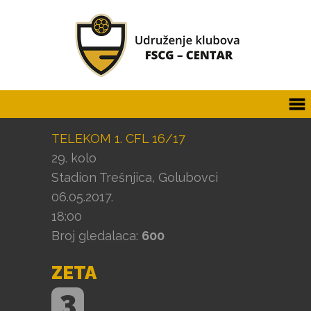
TELEKOM 1. CFL 16/17
29. kolo
Stadion Trešnjica, Golubovci
06.05.2017.
18:00
Broj gledalaca:
600
ZETA
3