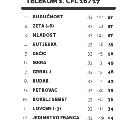
TELEKOM 1. CFL 16/17
1.
BUDUĆNOST
33
+24
57
2.
ZETA (-6)
33
+21
57
3.
MLADOST
33
+24
57
4.
SUTJESKA
33
+18
55
5.
DEČIĆ
33
-5
50
6.
ISKRA
33
-3
49
7.
GRBALJ
33
+3
46
8.
RUDAR
33
+4
42
9.
PETROVAC
33
-20
39
10.
BOKELJ SBBET
33
-6
36
11.
LOVĆEN (-3)
33
-11
34
12.
JEDINSTVO FRANCA
33
-49
14