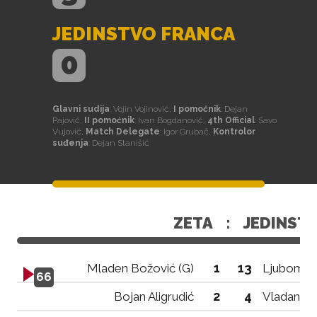
JEDINSTVO FRANCA
0
Glavni sudija
: Vojin Vojinović,
I pomoćnik
: Dejan
Pajović,
II pomoćnik
: Ivan Bogdanović,
4th Official
: Savo
Vujović,
Match Delegate
: Igor Grubač,
Kontrolor
suđenja
: Dejan Stanišić
ZETA
:
JEDINST
1
13
Mladen Božović (G)
Ljubomir 
66
2
4
Bojan Aligrudić
Vladan Go