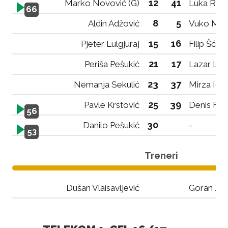
12
41
Marko Novović (G)
Luka Rako
66
8
5
Aldin Adžović
Vuko Mar
15
16
Pjeter Lulgjuraj
Filip Šćek
21
17
Periša Pešukić
Lazar Lal
23
37
Nemanja Sekulić
Mirza Idri
25
39
Pavle Krstović
Denis Fet
56
30
Danilo Pešukić
-
53
Treneri
Dušan Vlaisavljević
Goran Jo