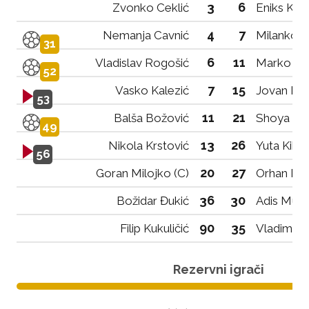
3
6
Zvonko Ceklić
Eniks Krij
4
7
Nemanja Cavnić
Milanko D
31
6
11
Vladislav Rogošić
Marko Rai
52
7
15
Vasko Kalezić
Jovan Bao
53
11
21
Balša Božović
Shoya Na
49
13
26
Nikola Krstović
Yuta Kikuc
56
20
27
Goran Milojko (C)
Orhan Haj
36
30
Božidar Đukić
Adis Muzu
90
35
Filip Kukuličić
Vladimir B
Rezervni igrači