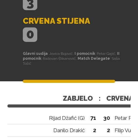
3
CRVENA STIJENA
0
Glavni sudija
: Jovica Bojović,
I pomoćnik
: Petar Gajić,
II
pomoćnik
: Radovan Đikanović,
Match Delegate
: Saša
Tošić
ZABJELO
:
CRVENA 
71
30
Rijad Džafić (G)
Petar Petr
2
2
Danilo Drakić
Filip Vuko