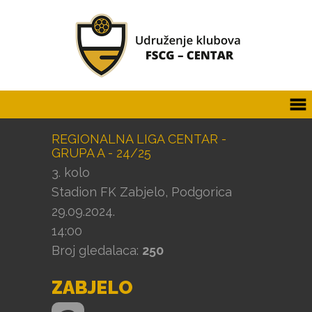
REGIONALNA LIGA CENTAR -
GRUPA A - 24/25
3. kolo
Stadion FK Zabjelo, Podgorica
29.09.2024.
14:00
Broj gledalaca:
250
ZABJELO