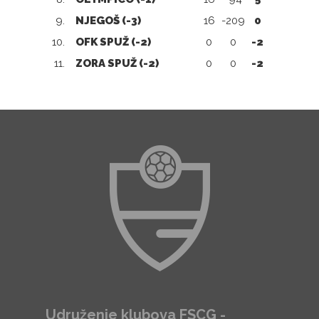
9.
NJEGOŠ (-3)
16
-209
0
10.
OFK SPUŽ (-2)
0
0
-2
11.
ZORA SPUŽ (-2)
0
0
-2
Udruženje klubova FSCG -