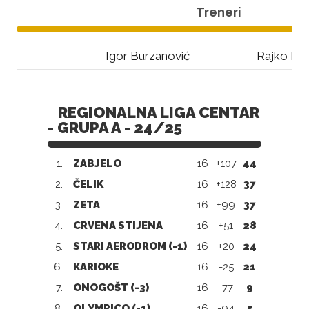
Treneri
Igor Burzanović
Rajko Mu
REGIONALNA LIGA CENTAR
- GRUPA A - 24/25
1.
ZABJELO
16
+107
44
2.
ČELIK
16
+128
37
3.
ZETA
16
+99
37
4.
CRVENA STIJENA
16
+51
28
5.
STARI AERODROM (-1)
16
+20
24
6.
KARIOKE
16
-25
21
7.
ONOGOŠT (-3)
16
-77
9
8.
OLYMPICO (-1)
16
-94
5