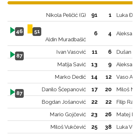
91
1
Nikola Peličić (G)
Luka Đura
46
51
6
4
Aleksa T
Aldin Muradbašić
11
6
Ivan Vasović
Dušan Lak
87
13
9
Matija Savić
Aleksanda
14
12
Marko Dedić
Vaso Abr
17
20
Danilo Šćepanović
Miloš Nik
87
22
22
Bogdan Jošanović
Filip Rado
23
26
Mario Gojčević
Matej Ka
25
38
Miloš Vukčević
Luka Vuk