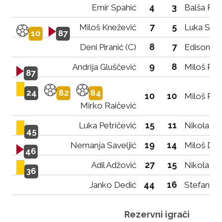
4
3
Emir Spahić
Balša Pop
7
5
Miloš Knežević
Luka Smo
10
87
8
7
Deni Piranić (C)
Edison Avd
9
8
Andrija Gluščević
Miloš Rad
87
24
82
84
10
10
Miloš Peju
Mirko Raičević
15
11
Luka Petričević
Nikola Pe
45
19
14
Nemanja Saveljić
Miloš Dr
46
27
15
Adil Adžović
Nikola Ći
36
44
16
Janko Dedić
Stefan Iv
Rezervni igrači