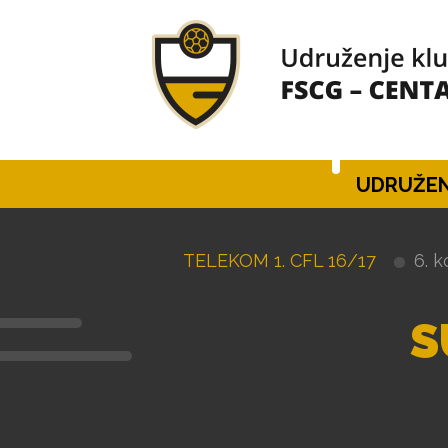
UDRUŽEN
TELEKOM 1. CFL 16/17
6. k
S