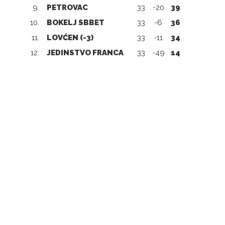
9.
PETROVAC
33
-20
39
10.
BOKELJ SBBET
33
-6
36
11.
LOVĆEN (-3)
33
-11
34
12.
JEDINSTVO FRANCA
33
-49
14