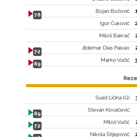
Bojan Božović
78
Igor Ćuković
Miloš Bakrač
Jildemar Dias Paixao
72
Marko Vučić
89
Rezer
Suad Ličina (G)
Stevan Kovačević
89
Miloš Vučić
72
Nikola Stijepović