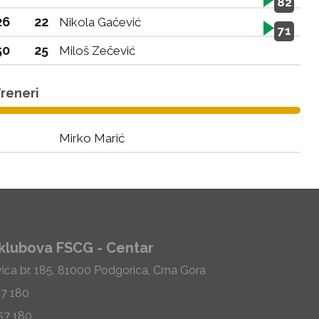
82
26
22
Nikola Gačević
71
50
25
Miloš Zečević
reneri
Mirko Marić
klubova FSCG - Centar
vića br. 185, 81000 Podgorica, Crna Gora
57 180
57 180