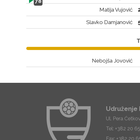
78
Matija Vujović
Slavko Damjanović
T
Nebojša Jovović
Udruženje 
Ul. Pera Ćetko
Tel: +382 20 6
Fax: +382 20 6