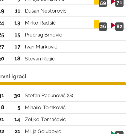
59
71
19
11
Dušan Nestorović
24
13
Mirko Radišić
26
82
25
15
Predrag Brnović
27
17
Ivan Marković
30
18
Stevan Reljić
vni igrači
31
30
Stefan Radunović (G)
8
5
Mihailo Tomković
21
14
Željko Tomašević
22
21
Milija Golubović