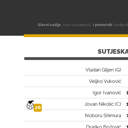
Glavni sudija
: Jovan Kaluđerović,
I pomoćnik
: Đorđije 
SUTJESK
Vladan Giljen (G)
Veljko Vuković
Igor Ivanović
Jovan Nikolić (C)
26
Noboru Shimura
Draško Božović