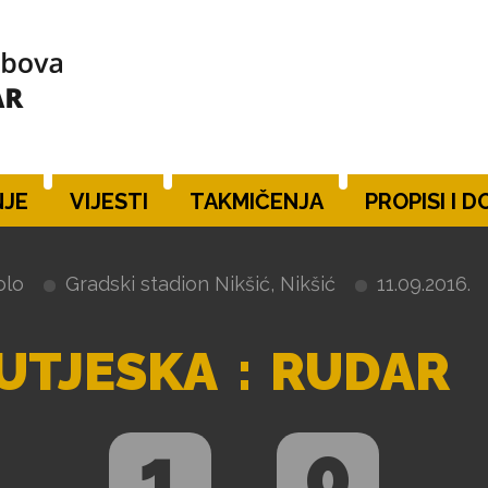
JE
VIJESTI
TAKMIČENJA
PROPISI I 
olo
Gradski stadion Nikšić, Nikšić
11.09.2016.
UTJESKA
:
RUDAR
1
0