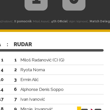
Ražnatović,
II pomoćnik
: Miloš Asović,
4th Official
: Vojin Vojinović,
Match Deleg
A
:
RUDAR
1
1
Miloš Radanović (C) (G)
4
2
Ryota Noma
10
3
Ermin Alić
14
6
Alphonse Denis Soppo
17
7
Ivan Ivanović
18
9
Miroje Jovanović