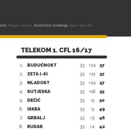
ate
: Dragan Gorović,
Kontrolor suđenja
: Dejan Stanišić
TELEKOM 1. CFL 16/17
1.
BUDUĆNOST
33
+24
57
2.
ZETA (-6)
33
+21
57
3.
MLADOST
33
+24
57
4.
SUTJESKA
33
+18
55
5.
DEČIĆ
33
-5
50
6.
ISKRA
33
-3
49
7.
GRBALJ
33
+3
46
8.
RUDAR
33
+4
42