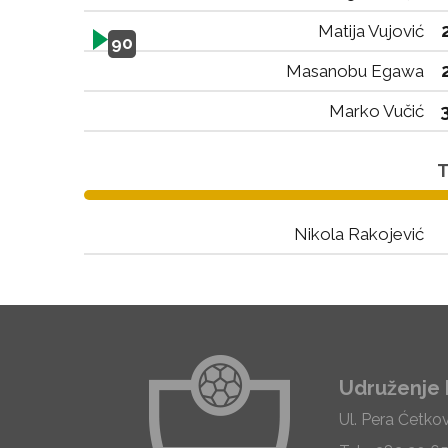
Matija Vujović
90
Masanobu Egawa
Marko Vučić
T
Nikola Rakojević
Udruženje 
Ul. Pera Ćetko