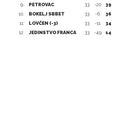
9.
PETROVAC
33
-20
39
10.
BOKELJ SBBET
33
-6
36
11.
LOVĆEN (-3)
33
-11
34
12.
JEDINSTVO FRANCA
33
-49
14