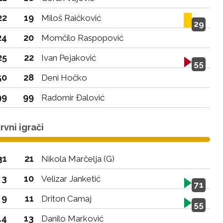
22
19
Miloš Raičković
29
24
20
Momčilo Raspopović
25
22
Ivan Pejaković
55
50
28
Deni Hočko
99
99
Radomir Đalović
vni igrači
31
21
Nikola Marčelja (G)
3
10
Velizar Janketić
71
9
11
Driton Camaj
55
14
13
Danilo Marković