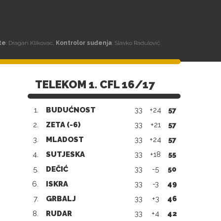
te
: Dragan Klikovac,
Kontrolor suđenja
: Slavko Radulović
TELEKOM 1. CFL 16/17
1.
BUDUĆNOST
33
+24
57
2.
ZETA (-6)
33
+21
57
3.
MLADOST
33
+24
57
4.
SUTJESKA
33
+18
55
5.
DEČIĆ
33
-5
50
6.
ISKRA
33
-3
49
7.
GRBALJ
33
+3
46
8.
RUDAR
33
+4
42