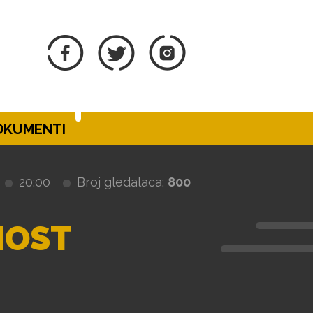
DOKUMENTI
20:00
Broj gledalaca:
800
NOST