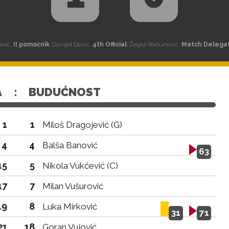
ukić,
II pomoćnik
: Danijel Dević,
4th Official
: Željko Radunović,
Match Delega
A
:
BUDUĆNOST
1
1
Miloš Dragojević (G)
4
4
Balša Banović
63
15
5
Nikola Vukčević (C)
17
7
Milan Vušurović
19
8
Luka Mirković
31
71
21
18
Goran Vujović