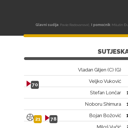
Glavni sudija
: Pavle Radovanović,
I pomoćnik
: Milutin Đ
SUTJESK
Vladan Giljen (C) (G)
Veljko Vuković
70
Stefan Lončar
Noboru Shimura
Bojan Božović
21
78
Miloš Vučić