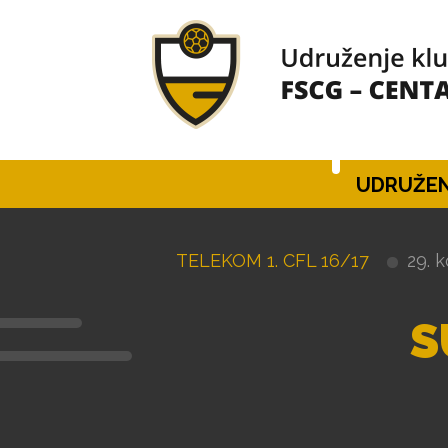
UDRUŽEN
TELEKOM 1. CFL 16/17
29. k
S