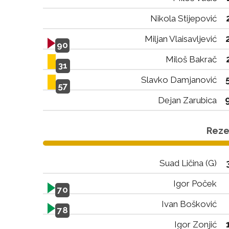
Nikola Stijepović
Miljan Vlaisavljević
90
Miloš Bakrač
31
Slavko Damjanović
57
Dejan Zarubica
Rezer
Suad Ličina (G)
Igor Poček
70
Ivan Bošković
78
Igor Zonjić