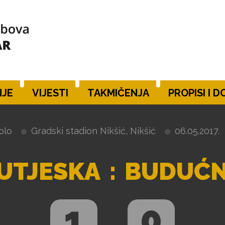
JE
VIJESTI
TAKMIČENJA
PROPISI I 
olo
Gradski stadion Nikšić, Nikšić
06.05.2017.
UTJESKA
:
BUDUĆ
1
0