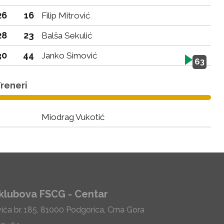
26
16
Filip Mitrović
28
23
Balša Sekulić
30
44
Janko Simović
63
reneri
Miodrag Vukotić
klubova FSCG - Centar
vića br. 185, 81000 Podgorica, Crna Gora