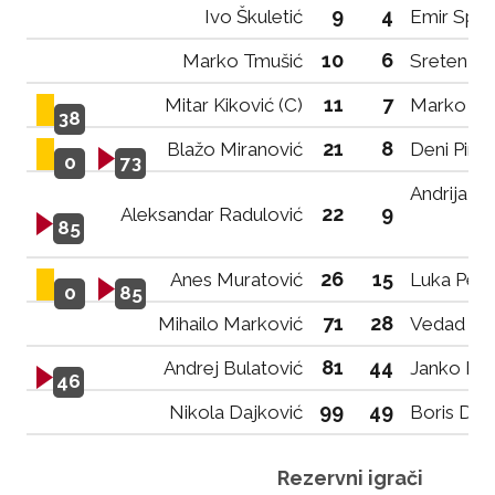
9
4
Ivo Škuletić
Emir Spah
10
6
Marko Tmušić
Sreten Pe
11
7
Mitar Kiković (C)
Marko Ka
38
21
8
Blažo Miranović
Deni Piran
0
73
Andrija Gl
22
9
Aleksandar Radulović
85
26
15
Anes Muratović
Luka Petr
0
85
71
28
Mihailo Marković
Vedad Tu
81
44
Andrej Bulatović
Janko De
46
99
49
Nikola Dajković
Boris Doš
Rezervni igrači