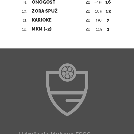
9.
ONOGOŠT
22
-49
16
10.
ZORA SPUŽ
22
-109
13
11.
KARIOKE
22
-90
7
12.
MKM (-3)
22
-115
3