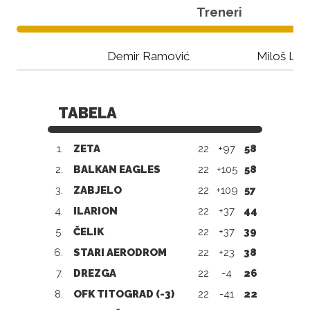
Treneri
Demir Ramović
Miloš Lak
TABELA
1.
ZETA
22
+97
58
2.
BALKAN EAGLES
22
+105
58
3.
ZABJELO
22
+109
57
4.
ILARION
22
+37
44
5.
ČELIK
22
+37
39
6.
STARI AERODROM
22
+23
38
7.
DREZGA
22
-4
26
8.
OFK TITOGRAD (-3)
22
-41
22