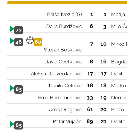
1
1
Balša Ivezić (G)
Matija-Mil
6
3
Daris Burdžović
Milo Ćetk
73
46
60
7
10
Mirko Rai
Stefan Bošković
8
16
David Cvetković
Bogdan Č
17
17
Aleksa Dževerdanović
Danilo Šć
18
18
Danilo Čelebić
Marko Po
85
33
19
Emir Hadžimuhović
Nemanja S
61
20
Uroš Dragović
Blažo Dža
89
21
Petar Vujačić
Danilo Vu
85