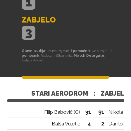
1
ZABJELO
3
Glavni sudija
: Jovica Bojović,
I pomoćnik
: Ivan Bojić,
II
pomoćnik
: Radovan Đikanović,
Match Delegate
:
Željko Pejović
STARI AERODROM
:
ZABJELO
31
91
Filip Babović (G)
Nikola Pel
4
2
Balša Vuletić
Danilo Dr