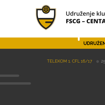
UDRUŽEN
TELEKOM 1. CFL 16/17
25