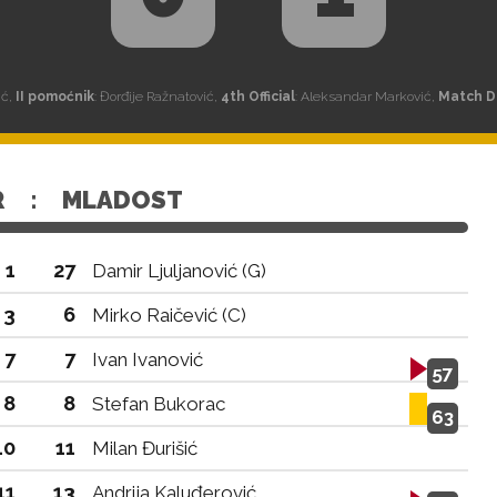
ić,
II pomoćnik
: Đorđije Ražnatović,
4th Official
: Aleksandar Marković,
Match D
R
:
MLADOST
1
27
Damir Ljuljanović (G)
3
6
Mirko Raičević (C)
7
7
Ivan Ivanović
57
8
8
Stefan Bukorac
63
10
11
Milan Đurišić
11
13
Andrija Kaluđerović