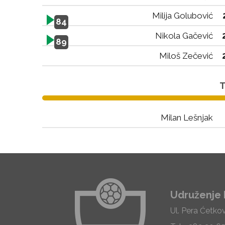
Milija Golubović
84
Nikola Gačević
89
Miloš Zečević
T
Milan Lešnjak
Udruženje 
Ul. Pera Ćetko