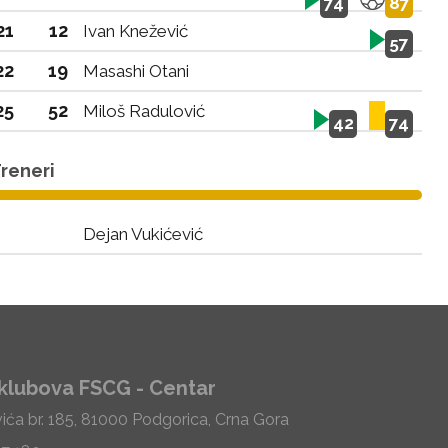
74
87
21
12
Ivan Knežević
57
22
19
Masashi Otani
25
52
Miloš Radulović
42
74
reneri
Dejan Vukićević
klubova FSCG - Centar
vića br. 185, 81000 Podgorica, Crna Gora