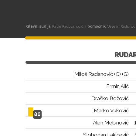
Glavni sudija
: Pavle Radovanović,
I pomoćnik
: Veselin Radunov
RUDA
Miloš Radanović (C) (G)
Ermin Alić
Draško Božović
Marko Vuković
86
Alen Melunović
Slobodan Lakićević