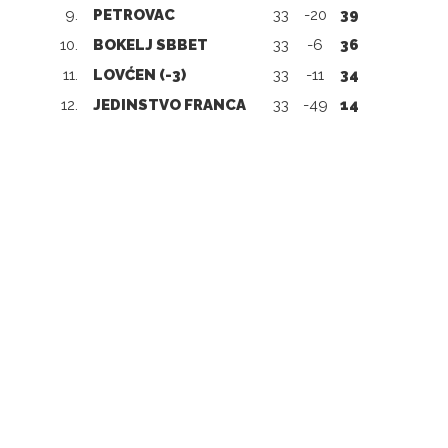
9.
PETROVAC
33
-20
39
10.
BOKELJ SBBET
33
-6
36
11.
LOVĆEN (-3)
33
-11
34
12.
JEDINSTVO FRANCA
33
-49
14