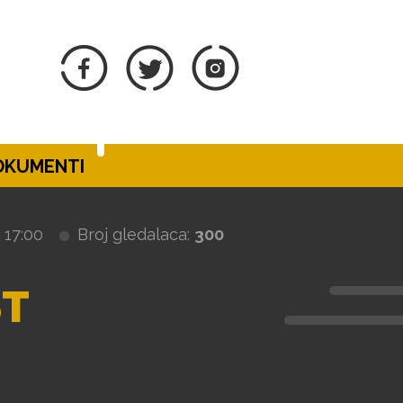
DOKUMENTI
17:00
Broj gledalaca:
300
T