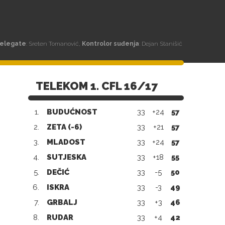
elegate
: Sreten Tomanović,
Kontrolor suđenja
: Dejan Stanišić
TELEKOM 1. CFL 16/17
1.
BUDUĆNOST
33
+24
57
2.
ZETA (-6)
33
+21
57
3.
MLADOST
33
+24
57
4.
SUTJESKA
33
+18
55
5.
DEČIĆ
33
-5
50
6.
ISKRA
33
-3
49
7.
GRBALJ
33
+3
46
8.
RUDAR
33
+4
42