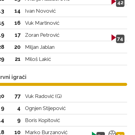
42
13
14
Ivan Novović
15
16
Vuk Martinović
19
17
Zoran Petrović
74
28
20
Miljan Jablan
29
21
Miloš Lakić
vni igrači
30
77
Vuk Radović (G)
9
4
Ognjen Stijepović
14
9
Boris Kopitović
18
10
Marko Burzanović