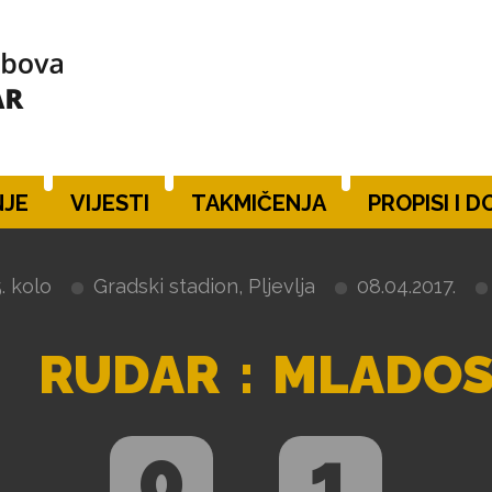
JE
VIJESTI
TAKMIČENJA
PROPISI I 
. kolo
Gradski stadion, Pljevlja
08.04.2017.
RUDAR
:
MLADOS
0
1