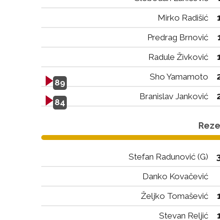
Mirko Radišić
Predrag Brnović
Radule Živković
Sho Yamamoto
89
Branislav Janković
84
Rezer
Stefan Radunović (G)
Danko Kovačević
Željko Tomašević
Stevan Reljić