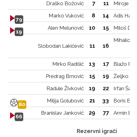
7
11
Draško Božović
Miroje Jo
8
14
Marko Vuković
Adis Hadž
79
10
15
Alen Melunović
Miloš Drin
19
Mihailo P
11
16
Slobodan Lakićević
13
17
Mirko Radišić
Blažo Per
15
19
Predrag Brnović
Željko Krs
19
22
Radule Živković
Irfan Šah
21
33
Milija Golubović
Boris Bula
80
29
77
Branislav Janković
Armin Boš
66
Rezervni igrači