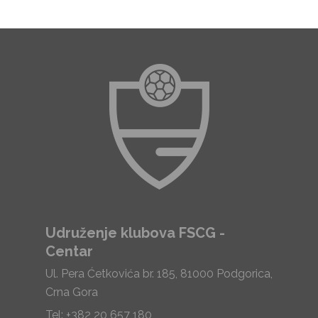
Udruženje klubova FSCG -
Centar
Ul. Pera Ćetkovića br. 185, 81000 Podgorica,
Crna Gora
Tel: +382 20 657 180