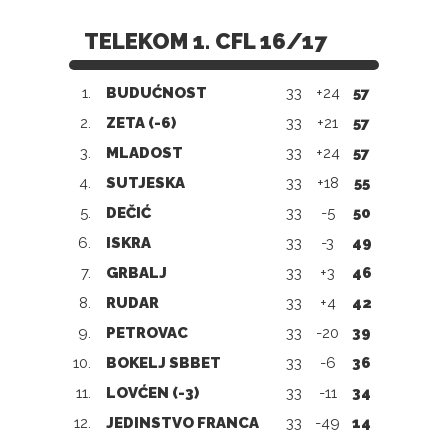
TELEKOM 1. CFL 16/17
1.
BUDUĆNOST
33
+24
57
2.
ZETA (-6)
33
+21
57
3.
MLADOST
33
+24
57
4.
SUTJESKA
33
+18
55
5.
DEČIĆ
33
-5
50
6.
ISKRA
33
-3
49
7.
GRBALJ
33
+3
46
8.
RUDAR
33
+4
42
9.
PETROVAC
33
-20
39
10.
BOKELJ SBBET
33
-6
36
11.
LOVĆEN (-3)
33
-11
34
12.
JEDINSTVO FRANCA
33
-49
14