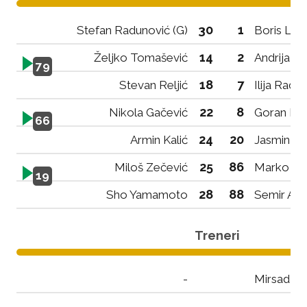
30
1
Stefan Radunović (G)
Boris Laki
14
2
Željko Tomašević
Andrija K
79
18
7
Stevan Reljić
Ilija Radu
22
8
Nikola Gačević
Goran Bu
66
24
20
Armin Kalić
Jasmin M
25
86
Miloš Zečević
Marko Šć
19
28
88
Sho Yamamoto
Semir Ago
Treneri
-
Mirsad O