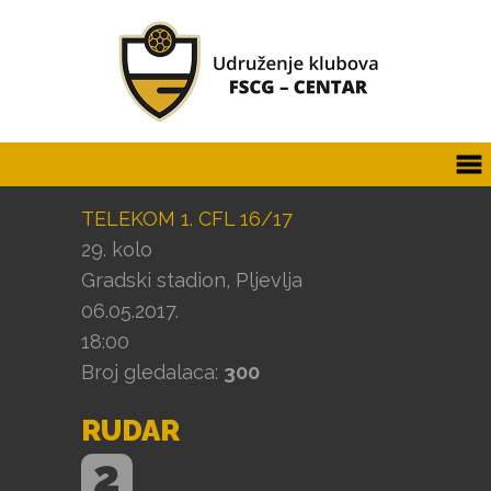
TELEKOM 1. CFL 16/17
29. kolo
Gradski stadion, Pljevlja
06.05.2017.
18:00
Broj gledalaca:
300
RUDAR
2