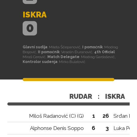
ISKRA
0
Glavni sudija
: Mileta Šćepanović,
I pomoćnik
: Miodrag
Brajović,
II pomoćnik
: Veselin Đuranović,
4th Official
:
Miraš Cerović,
Match Delegate
: Miodrag Gardašević,
Kontrolor suđenja
: Mirko Bulatović
RUDAR
:
ISKRA
1
26
Miloš Radanović (C) (G)
Srđan Blaž
6
3
Alphonse Denis Soppo
Luka Pejo