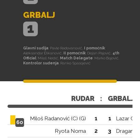
GRBALJ
1
Glavni sudija
: Pavle Radovanović,
I pomoćnik
:
Aleksandar Đikanović,
II pomoćnik
: Dejan Pajović,
4th
Official
: Miloš Nedić,
Match Delegate
: Marko Bojović,
Kontrolor suđenja
: Ranko Spasojević
RUDAR
:
GRBALJ
1
1
Miloš Radanović (C) (G)
Lazar Car
60
2
3
Ryota Noma
Dragan Gr