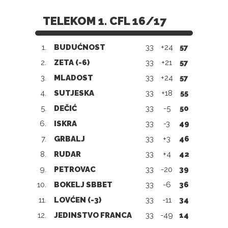
TELEKOM 1. CFL 16/17
1.
BUDUĆNOST
33
+24
57
2.
ZETA (-6)
33
+21
57
3.
MLADOST
33
+24
57
4.
SUTJESKA
33
+18
55
5.
DEČIĆ
33
-5
50
6.
ISKRA
33
-3
49
7.
GRBALJ
33
+3
46
8.
RUDAR
33
+4
42
9.
PETROVAC
33
-20
39
10.
BOKELJ SBBET
33
-6
36
11.
LOVĆEN (-3)
33
-11
34
12.
JEDINSTVO FRANCA
33
-49
14