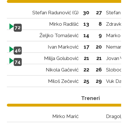
30
27
Stefan Radunović (G)
Stefan Sp
13
8
Mirko Radišić
Zdravko D
72
14
9
Željko Tomašević
Marko Ilin
17
20
Ivan Marković
Nemanja 
46
21
21
Milija Golubović
Jovan Vuj
74
22
26
Nikola Gačević
Slobodan 
25
29
Miloš Zečević
Vuk Damj
Treneri
Mirko Marić
Dragoljub