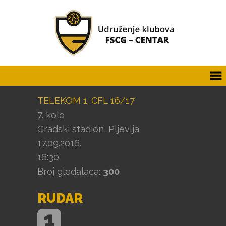
TELEKOM 1. CFL 16/17
7. kolo
Gradski stadion, Pljevlja
17.09.2016.
16:30
Broj gledalaca:
300
RUDAR
1