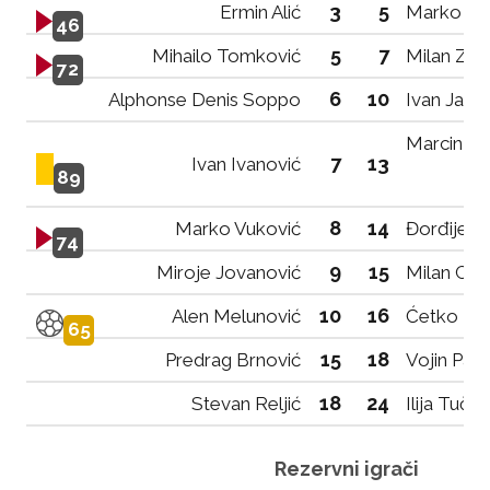
3
5
Ermin Alić
Marko Nik
46
5
7
Mihailo Tomković
Milan Zor
72
6
10
Alphonse Denis Soppo
Ivan Jabl
Marcin A
7
13
Ivan Ivanović
89
8
14
Marko Vuković
Đorđije V
74
9
15
Miroje Jovanović
Milan Care
10
16
Alen Melunović
Ćetko Ma
65
15
18
Predrag Brnović
Vojin Pavl
18
24
Stevan Reljić
Ilija Tučev
Rezervni igrači