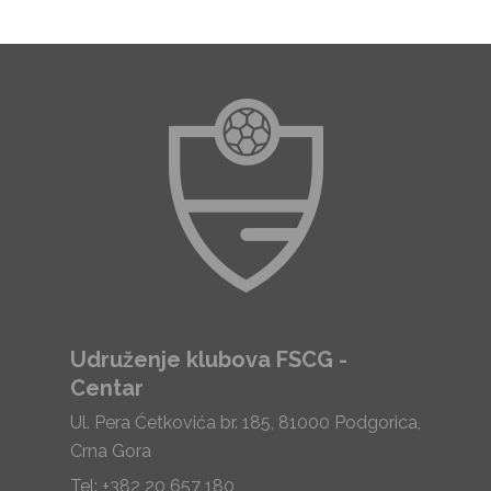
Udruženje klubova FSCG -
Centar
Ul. Pera Ćetkovića br. 185, 81000 Podgorica,
Crna Gora
Tel: +382 20 657 180