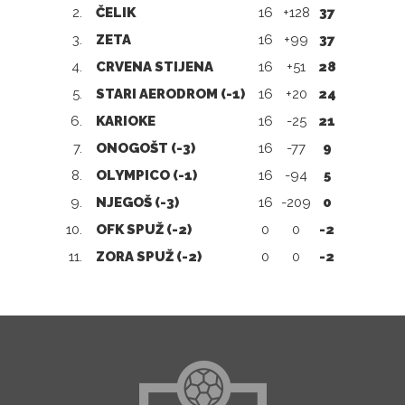
2.
ČELIK
16
+128
37
3.
ZETA
16
+99
37
4.
CRVENA STIJENA
16
+51
28
5.
STARI AERODROM (-1)
16
+20
24
6.
KARIOKE
16
-25
21
7.
ONOGOŠT (-3)
16
-77
9
8.
OLYMPICO (-1)
16
-94
5
9.
NJEGOŠ (-3)
16
-209
0
10.
OFK SPUŽ (-2)
0
0
-2
11.
ZORA SPUŽ (-2)
0
0
-2