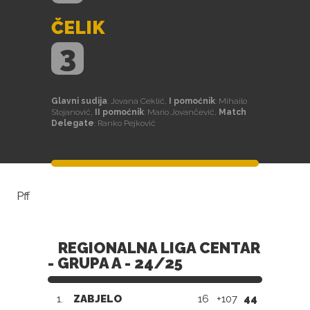
ČELIK
3
Glavni sudija
: Jovana Ceklić,
I pomoćnik
: Mihailo
Stojanović,
II pomoćnik
: Mario Jovančević,
Match
Delegate
: Ranko Pejković
Pff
REGIONALNA LIGA CENTAR
- GRUPA A - 24/25
1.
ZABJELO
16
+107
44