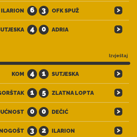
>
6
3
ILARION
OFK SPUŽ
>
4
0
SUTJESKA
ADRIA
Izvještaj
>
4
1
KOM
SUTJESKA
>
1
5
GORŠTAK
ZLATNA LOPTA
>
0
0
DUĆNOST
DEČIĆ
>
3
2
NOGOŠT
ILARION