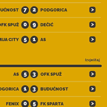
>
7
2
DUĆNOST
PODGORICA
>
0
9
OFK SPUŽ
DEČIĆ
>
5
1
IJA CITY
AS
Izvještaj
>
5
3
AS
OFK SPUŽ
>
1
3
DGORICA
BUDUĆNOST
>
0
5
FENIX
FK SPARTA