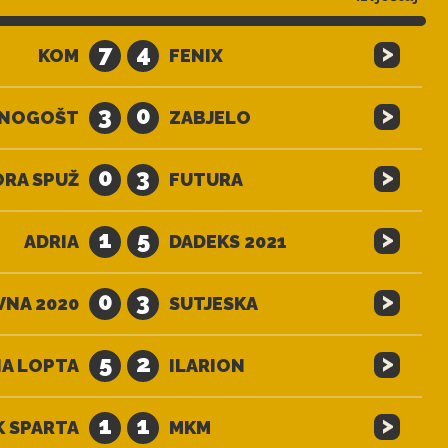
>
7
4
KOM
FENIX
>
3
0
NOGOŠT
ZABJELO
>
0
3
ORA SPUŽ
FUTURA
>
1
5
ADRIA
DADEKS 2021
>
0
3
VNA 2020
SUTJESKA
>
5
2
A LOPTA
ILARION
>
1
1
K SPARTA
MKM