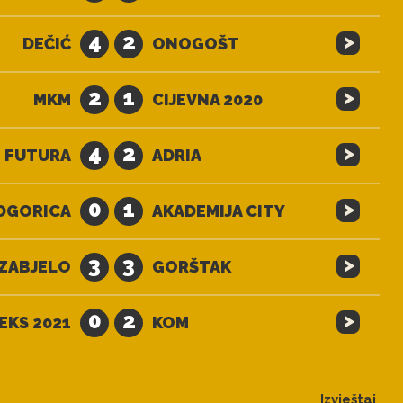
>
4
2
DEČIĆ
ONOGOŠT
>
2
1
MKM
CIJEVNA 2020
>
4
2
FUTURA
ADRIA
>
0
1
DGORICA
AKADEMIJA CITY
>
3
3
ZABJELO
GORŠTAK
>
0
2
EKS 2021
KOM
Izvještaj