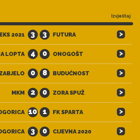
Izvještaj
>
3
3
EKS 2021
FUTURA
>
4
0
A LOPTA
ONOGOŠT
>
0
8
ZABJELO
BUDUĆNOST
>
2
0
MKM
ZORA SPUŽ
>
10
1
DGORICA
FK SPARTA
>
3
0
DGORICA
CIJEVNA 2020