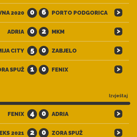
>
0
6
VNA 2020
PORTO PODGORICA
>
0
2
ADRIA
MKM
>
5
0
IJA CITY
ZABJELO
>
1
0
ORA SPUŽ
FENIX
Izvještaj
>
4
0
FENIX
ADRIA
>
2
0
EKS 2021
ZORA SPUŽ