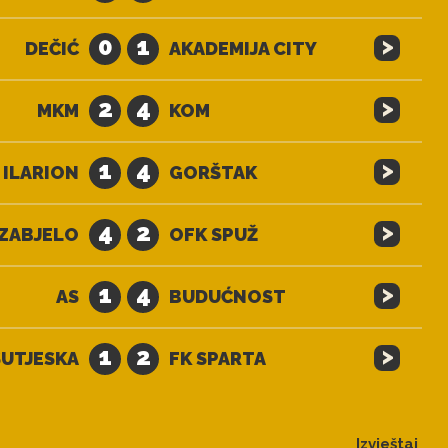
>
0
1
DEČIĆ
AKADEMIJA CITY
>
2
4
MKM
KOM
>
1
4
ILARION
GORŠTAK
>
4
2
ZABJELO
OFK SPUŽ
>
1
4
AS
BUDUĆNOST
>
1
2
SUTJESKA
FK SPARTA
Izvještaj