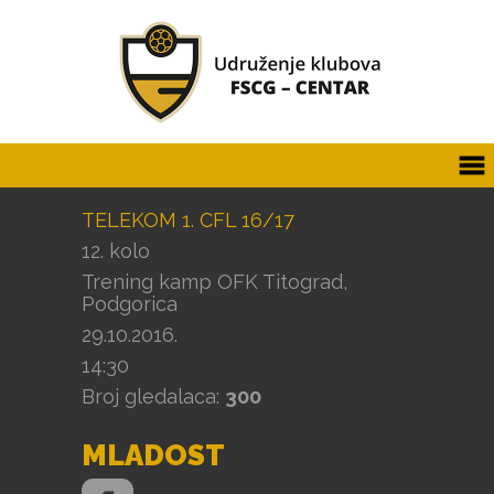
TELEKOM 1. CFL 16/17
12. kolo
Trening kamp OFK Titograd,
Podgorica
29.10.2016.
14:30
Broj gledalaca:
300
MLADOST