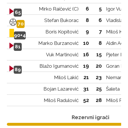
6
5
Mirko Raičević (C)
Igor Vujač
65
8
6
Stefan Bukorac
Vladislav
70
9
7
Boris Kopitović
Miloš Krk
90+4
10
8
Marko Burzanović
Aldin Adž
81
16
15
Vuk Martinović
Pjeter Lul
19
20
Blažo Igumanović
Goran Mil
89
21
23
Miloš Lakić
Nemanja 
31
25
Bojan Lazarević
Šaleta Ko
52
28
Miloš Radulović
Miloš Rad
Rezervni igrači