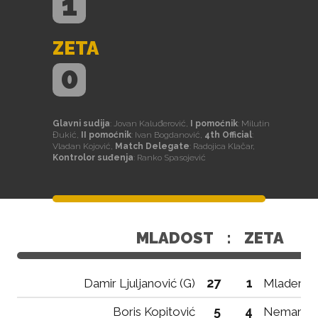
1
ZETA
0
Glavni sudija
: Jovan Kaluđerović,
I pomoćnik
: Milutin
Đukić,
II pomoćnik
: Ivan Bogdanović,
4th Official
:
Vladan Kojović,
Match Delegate
: Radojica Klačar,
Kontrolor suđenja
: Ranko Spasojević
MLADOST
:
ZETA
27
1
Damir Ljuljanović (G)
Mladen Bo
5
4
Boris Kopitović
Nemanja 