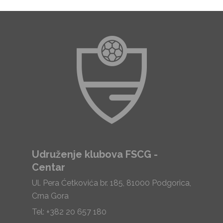
Udruženje klubova FSCG -
Centar
Ul. Pera Ćetkovića br. 185, 81000 Podgorica,
Crna Gora
Tel: +382 20 657 180