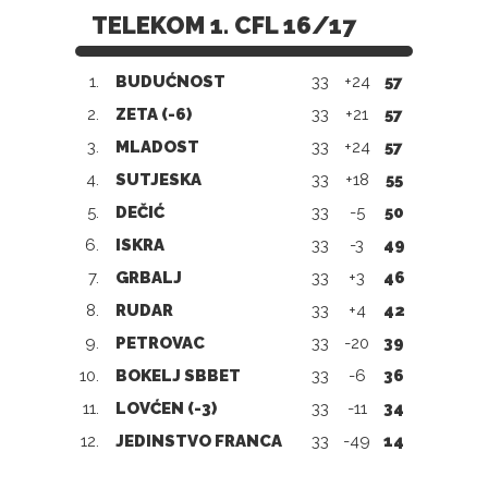
TELEKOM 1. CFL 16/17
1.
BUDUĆNOST
33
+24
57
2.
ZETA (-6)
33
+21
57
3.
MLADOST
33
+24
57
4.
SUTJESKA
33
+18
55
5.
DEČIĆ
33
-5
50
6.
ISKRA
33
-3
49
7.
GRBALJ
33
+3
46
8.
RUDAR
33
+4
42
9.
PETROVAC
33
-20
39
10.
BOKELJ SBBET
33
-6
36
11.
LOVĆEN (-3)
33
-11
34
12.
JEDINSTVO FRANCA
33
-49
14