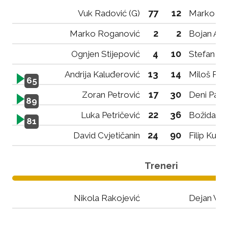
77
12
Vuk Radović (G)
Marko No
2
2
Marko Roganović
Bojan Alig
4
10
Ognjen Stijepović
Stefan Vu
13
14
Andrija Kaluđerović
Miloš Pop
65
17
30
Zoran Petrović
Deni Pavl
89
22
36
Luka Petričević
Božidar Đ
81
24
90
David Cvjetičanin
Filip Kukul
Treneri
Nikola Rakojević
Dejan Vuk