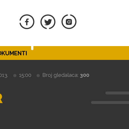
DOKUMENTI
013.
15:00
Broj gledalaca:
300
R