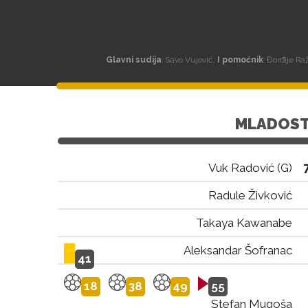
Glavni sudija
: Savo Vujović,
I pomoćnik
: Đorđije R
MLADOS
Vuk Radović (G)
Radule Živković
Takaya Kawanabe
Aleksandar Šofranac
41
18
38
49
55
Stefan Mugoša