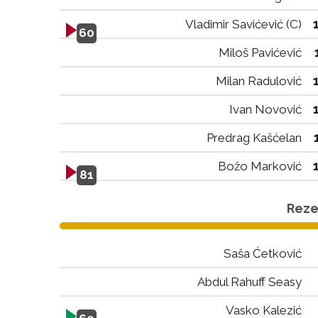
Vladimir Savićević (C)
60
Miloš Pavićević
Milan Radulović
Ivan Novović
Predrag Kašćelan
Božo Marković
81
Rezer
Saša Ćetković
Abdul Rahuff Seasy
Vasko Kalezić