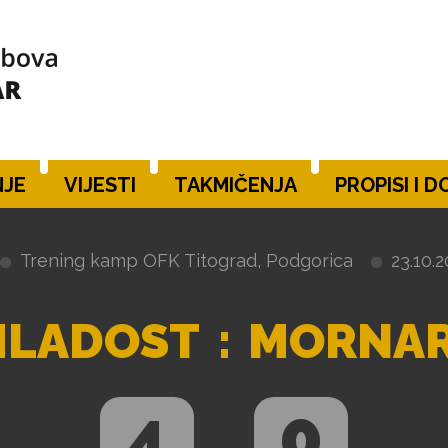
JE
VIJESTI
TAKMIČENJA
PROPISI I 
Trening kamp OFK Titograd, Podgorica
23.10.2
MLADOST
:
MORNA
4
0