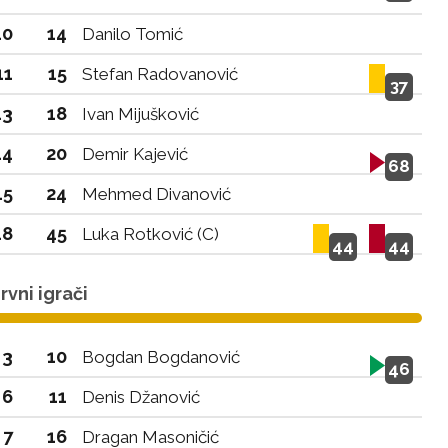
10
14
Danilo Tomić
11
15
Stefan Radovanović
37
13
18
Ivan Mijušković
14
20
Demir Kajević
68
15
24
Mehmed Divanović
18
45
Luka Rotković (C)
44
44
vni igrači
3
10
Bogdan Bogdanović
46
6
11
Denis Džanović
7
16
Dragan Masoničić