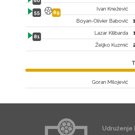
60
Ivan Knežević
55
89
Boyan-Olivier Babović
Lazar Kilibarda
81
Željko Kuzmić
T
Goran Milojević
Udruženje 