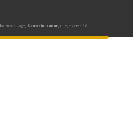
te
: Nikola Gegaj,
Kontrolor suđenja
: Dejan Stanišić