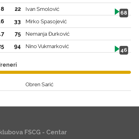
8
22
Ivan Smolović
68
16
33
Mirko Spasojević
17
75
Nemanja Đurković
25
94
Nino Vukmarković
46
reneri
Obren Sarić
klubova FSCG - Centar