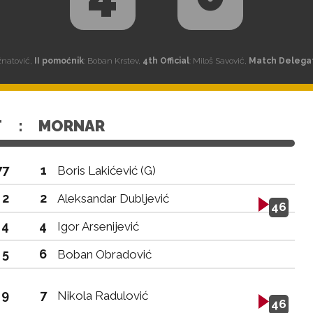
ažnatović,
II pomoćnik
: Boban Krstev,
4th Official
: Miloš Savović,
Match Delega
T
:
MORNAR
77
1
Boris Lakićević (G)
2
2
Aleksandar Dubljević
46
4
4
Igor Arsenijević
5
6
Boban Obradović
9
7
Nikola Radulović
46