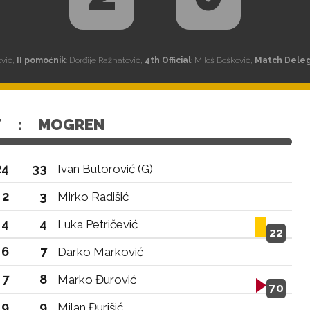
ović,
II pomoćnik
: Đorđije Ražnatović,
4th Official
: Miloš Bošković,
Match Dele
T
:
MOGREN
24
33
Ivan Butorović (G)
2
3
Mirko Radišić
4
4
Luka Petričević
22
6
7
Darko Marković
7
8
Marko Đurović
70
9
9
Milan Đurišić