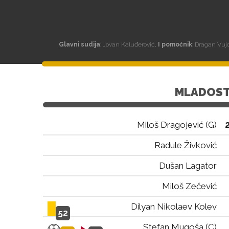
Glavni sudija
: Jovan Kaluđerović,
I pomoćnik
: Dragan Vuj
MLADOS
Miloš Dragojević (G)
Radule Živković
Dušan Lagator
Miloš Zečević
Dilyan Nikolaev Kolev
52
Stefan Mugoša (C)