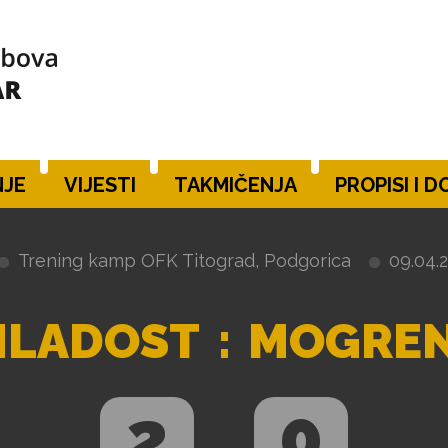
JE
VIJESTI
TAKMIČENJA
PROPISI I 
Trening kamp OFK Titograd, Podgorica
09.04.2
MLADOST
:
MOGRE
2
0