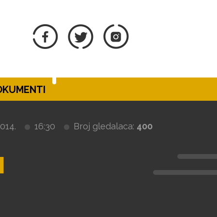
DOKUMENTI
014.
16:30
Broj gledalaca:
400
N