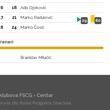
16
18
Adis Djoković
17
21
Marko Radulović
29
80
18
24
Marko Ćosić
reneri
Branislav Milačić
klubova FSCG - Centar
vića br. 185, 81000 Podgorica, Crna Gora