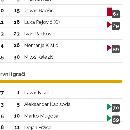
10
15
Jovan Baošić
67
11
16
Luka Pejović (C)
29
13
23
Ivan Racković
14
26
Nemanja Krstić
59
15
30
Miloš Kalezić
vni igrači
77
1
Lazar Nikolić
3
5
Aleksandar Kapisoda
70
5
10
Marko Mugoša
59
8
11
Dejan Pržica