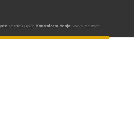
gate
: Veselin Dujović,
Kontrolor suđenja
: Slavko Radulović