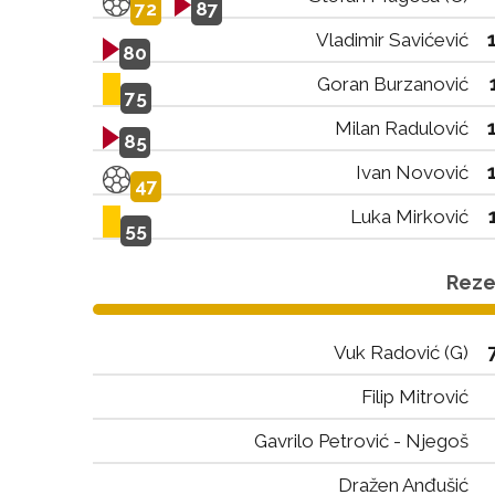
72
87
Vladimir Savićević
80
Goran Burzanović
75
Milan Radulović
85
Ivan Novović
47
Luka Mirković
55
Rezer
Vuk Radović (G)
Filip Mitrović
Gavrilo Petrović - Njegoš
Dražen Anđušić