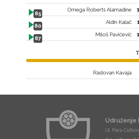
Omega Roberts Alamadine
85
Aldin Kalač
80
Miloš Pavićević
87
T
Radovan Kavaja
Udruženje 
Ul. Pera Ćetko