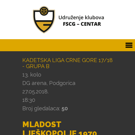
KADETSKA LIGA CRNE GORE 17/18
- GRUPA B
13. kolo
DG arena, Podgorica
27.05.2018.
18:30
Broj gledalaca:
50
MLADOST
LJEŠKOPOLJE 1970