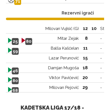
71
Rezervni igrači
12
10
Milovan Vujisić (G)
Stef
8
Mitar Zejak
-
25
80
11
Balša Kašćelan
-
59
15
Lazar Perunović
-
18
Damjan Mugoša
-
46
20
Viktor Pavićević
-
80
29
Milovan Pejović
-
68
KADETSKA LIGA 17/18 -