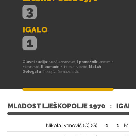
3
IGALO
1
Glavni sudija
: Miloš Adamović,
I pomoćnik
: Vladimir
Miranović,
II pomoćnik
: Nikola Nikolić,
Match
Delegate
: Nebojša Domazetović
MLADOST LJEŠKOPOLJE 1970
:
IGAL
1
1
Nikola Ivanović (C) (G)
Miloš