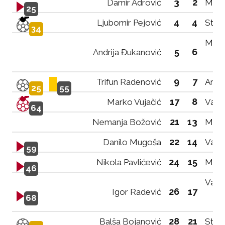
3
2
Damir Adrović
Milo
25
4
4
Ljubomir Pejović
Stef
34
Mitar
5
6
Andrija Đukanović
9
7
Trifun Radenović
Andri
25
55
17
8
Marko Vujačić
Vasili
64
21
13
Nemanja Božović
Mitar
22
14
Danilo Mugoša
Vasil
59
24
15
Nikola Pavlićević
Mati
46
Vasil
26
17
Igor Radević
68
28
21
Balša Bojanović
Stefa