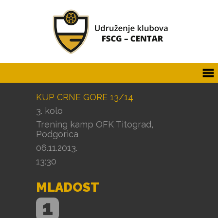
KUP CRNE GORE 13/14
3. kolo
Trening kamp OFK Titograd,
Podgorica
06.11.2013.
13:30
MLADOST
1