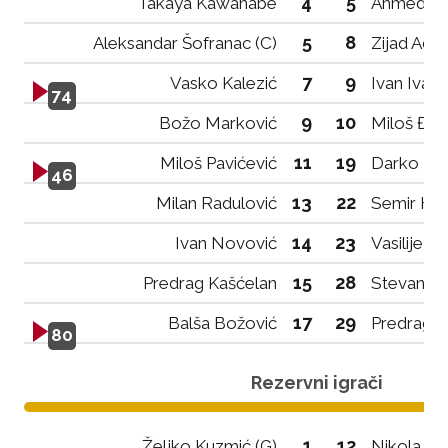
4
5
Takaya Kawanabe
Ahmed Mu
5
8
Aleksandar Šofranac (C)
Zijad Adro
7
9
Vasko Kalezić
Ivan Ivan
74
9
10
Božo Marković
Miloš Đal
11
19
Miloš Pavićević
Darko Bul
46
13
22
Milan Radulović
Semir Had
14
23
Ivan Novović
Vasilije J
15
28
Predrag Kašćelan
Stevan Ra
17
29
Balša Božović
Predrag B
80
Rezervni igrači
1
12
Željko Kuzmić (G)
Nikola Ma