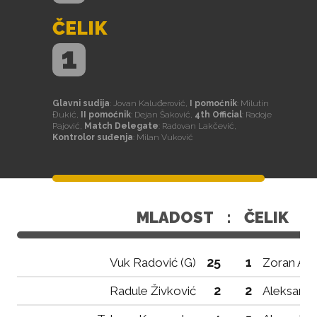
ČELIK
1
Glavni sudija
: Jovan Kaluđerović,
I pomoćnik
: Milutin
Đukić,
II pomoćnik
: Dejan Šaković,
4th Official
: Radoje
Pajović,
Match Delegate
: Radovan Lakčević,
Kontrolor suđenja
: Milan Vuković
MLADOST
:
ČELIK
25
1
Vuk Radović (G)
Zoran Ako
2
2
Radule Živković
Aleksanda