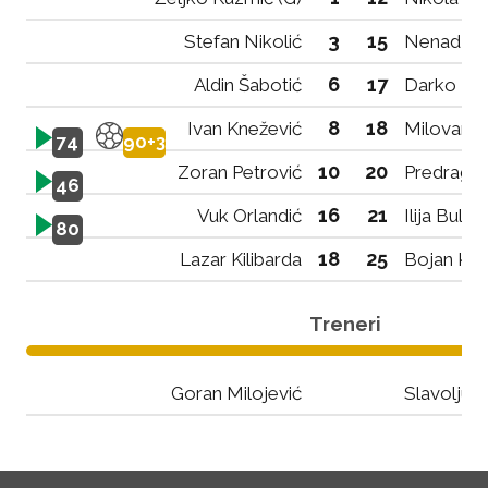
3
15
Stefan Nikolić
Nenad Bu
6
17
Aldin Šabotić
Darko Zor
8
18
Ivan Knežević
Milovan N
74
90+3
10
20
Zoran Petrović
Predrag V
46
16
21
Vuk Orlandić
Ilija Bulat
80
18
25
Lazar Kilibarda
Bojan Kal
Treneri
Goran Milojević
Slavoljub