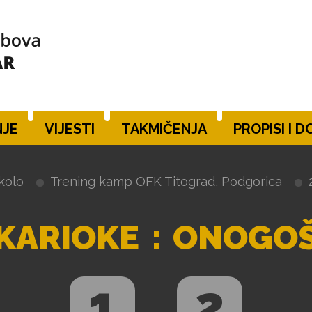
JE
VIJESTI
TAKMIČENJA
PROPISI I 
 kolo
Trening kamp OFK Titograd, Podgorica
KARIOKE
:
ONOGO
1
2