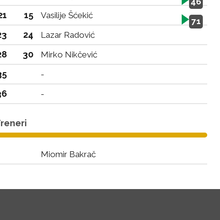
46
21
15
Vasilije Šćekić
71
23
24
Lazar Radović
28
30
Mirko Nikčević
35
-
36
-
reneri
Miomir Bakrač