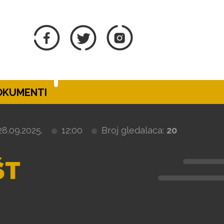
DOKUMENTI
28.09.2025.
12:00
Broj gledalaca:
20
ŠT