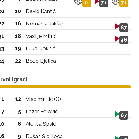
11
71
71
20
10
David Kontić
22
16
Nemanja Jakšić
87
31
18
Vasilije Mitrić
46
33
19
Luka Doknić
34
22
Božo Bjelica
vni igrači
1
12
Vladimir Ilić (G)
7
5
Lazar Pejović
87
10
8
Aleksa Spaić
16
9
Dušan Sjekloća