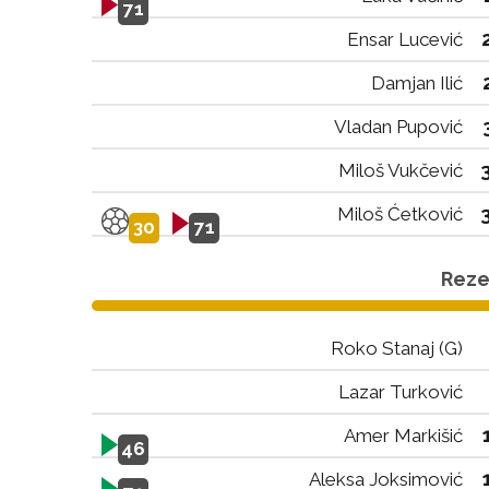
71
Ensar Lucević
Damjan Ilić
Vladan Pupović
Miloš Vukčević
Miloš Ćetković
30
71
Rezer
Roko Stanaj (G)
Lazar Turković
Amer Markišić
46
Aleksa Joksimović