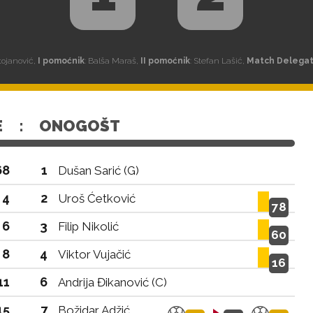
tojanović,
I pomoćnik
: Balša Maraš,
II pomoćnik
: Stefan Lašić,
Match Delega
E
:
ONOGOŠT
68
1
Dušan Sarić (G)
4
2
Uroš Ćetković
78
6
3
Filip Nikolić
60
8
4
Viktor Vujačić
16
11
6
Andrija Đikanović (C)
15
7
Božidar Adžić