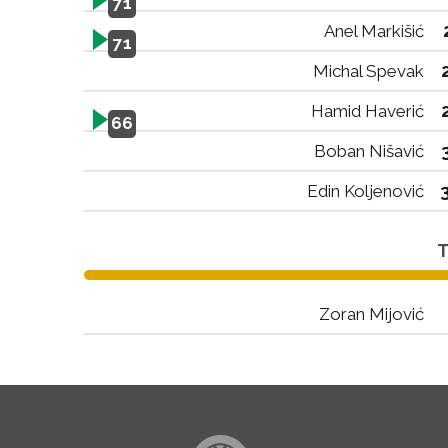
71
Anel Markišić
71
Michal Spevak
Hamid Haverić
66
Boban Nišavić
Edin Koljenović
T
Zoran Mijović