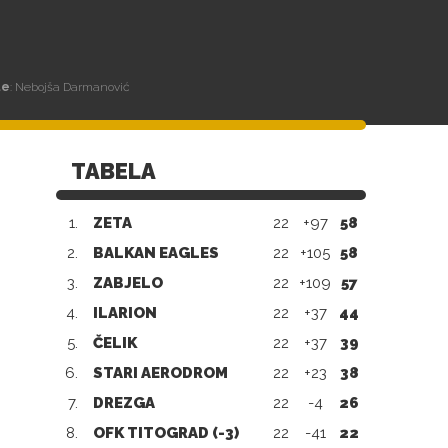
te
: Nebojša Darmanović
TABELA
1.
ZETA
22
+97
58
2.
BALKAN EAGLES
22
+105
58
3.
ZABJELO
22
+109
57
4.
ILARION
22
+37
44
5.
ČELIK
22
+37
39
6.
STARI AERODROM
22
+23
38
7.
DREZGA
22
-4
26
8.
OFK TITOGRAD (-3)
22
-41
22