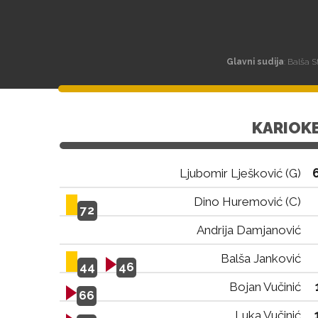
Glavni sudija
: Balša S
KARIOK
Ljubomir Lješković (G)
Dino Huremović (C)
72
Andrija Damjanović
Balša Janković
44
46
Bojan Vučinić
66
Luka Vučinić