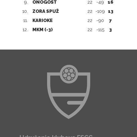
9.
ONOGOŠT
22
-49
16
10.
ZORA SPUŽ
22
-109
13
11.
KARIOKE
22
-90
7
12.
MKM (-3)
22
-115
3