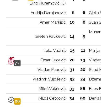
Dino Huremović (C)
6
6
Andrija Damjanović
Gjeto Ula
10
8
Amer Markišić
Suan Salih
Muhamed 
14
9
Sreten Pavićević
15
11
Luka Vučinić
Marjan Đe
20
13
Ensar Lucević
Vladan B
72
31
20
Vladan Pupović
Suad Muj
32
24
Vladimir Vujošević
Džemal R
33
88
Miloš Vukčević
Enes Beć
34
90
Miloš Ćetković
Denis Krk
28