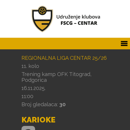
REGIONALNA LIGA CENTAR 25/26
11. kolo
Trening kamp OFK Titograd,
Podgorica
16.11.2025.
11:00
Broj gledalaca:
30
KARIOKE