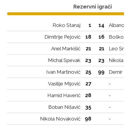
Rezervni igrači
1
14
Roko Stanaj
Albano Če
18
16
Dimitrije Pejović
Boško Ar
21
21
Anel Markišić
Leo Smak
23
23
Michal Spevak
Nikola Pal
25
99
Ivan Martinović
Demir Ko
27
Vasilije Mijović
-
28
Hamid Haverić
-
35
Boban Nišavić
-
98
Nikola Novaković
-