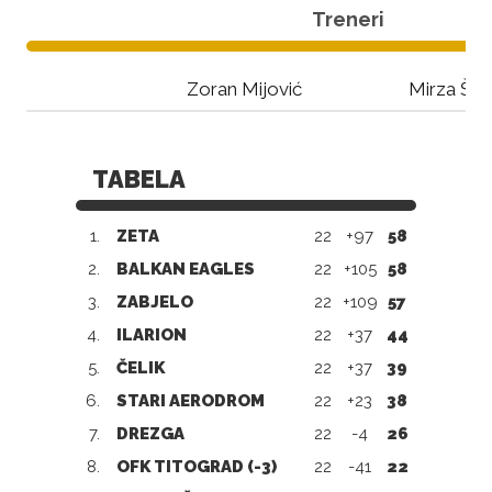
Treneri
Zoran Mijović
Mirza Šut
TABELA
1.
ZETA
22
+97
58
2.
BALKAN EAGLES
22
+105
58
3.
ZABJELO
22
+109
57
4.
ILARION
22
+37
44
5.
ČELIK
22
+37
39
6.
STARI AERODROM
22
+23
38
7.
DREZGA
22
-4
26
8.
OFK TITOGRAD (-3)
22
-41
22