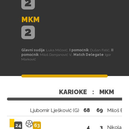
2
MKM
2
Glavni sudija
: Luka Mićović,
I pomoćnik
: Dušan Fatić,
II
pomoćnik
: Miloš Damjanović V.,
Match Delegate
: Igor
Marković
KARIOKE
:
MKM
68
69
Ljubomir Lješković (G)
Miloš Đur
24
63
4
3
Nikola Iv