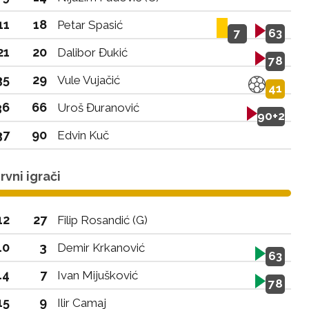
11
18
Petar Spasić
7
63
21
20
Dalibor Đukić
78
35
29
Vule Vujačić
41
36
66
Uroš Đuranović
90+2
37
90
Edvin Kuč
vni igrači
12
27
Filip Rosandić (G)
10
3
Demir Krkanović
63
14
7
Ivan Mijušković
78
15
9
Ilir Camaj