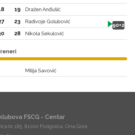
18
19
Dražen Anđušić
27
23
Radivoje Golubović
90+2
30
28
Nikola Sekulović
reneri
Milija Savović
klubova FSCG - Centar
vića br. 185, 81000 Podgorica, Crna Gora