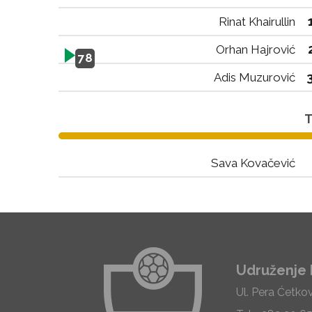
Rinat Khairullin
Orhan Hajrović
78
Adis Muzurović
T
Sava Kovačević
Udruženje 
Ul. Pera Ćetko