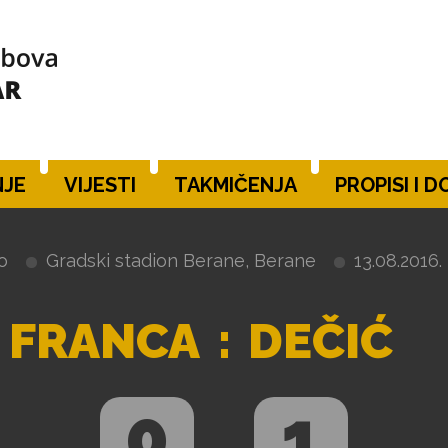
JE
VIJESTI
TAKMIČENJA
PROPISI I 
lo
Gradski stadion Berane, Berane
13.08.2016.
 FRANCA
:
DEČIĆ
0
1