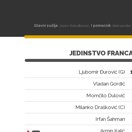
Glavni sudija
: Jovan Kaluđerović,
I pomoćnik
: Aleksandar
JEDINSTVO FRANC
Ljubomir Đurović (G)
Vladan Gordić
Momčilo Dulović
Milanko Drašković (C)
Irfan Šahman
Armin Kalić