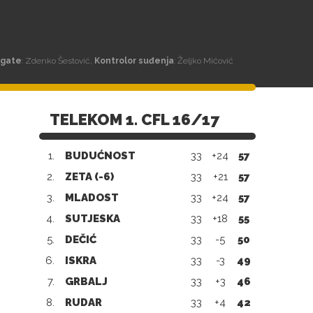
egate
: Zdenko Šestović,
Kontrolor suđenja
: Željko Mićović
TELEKOM 1. CFL 16/17
1.
BUDUĆNOST
33
+24
57
2.
ZETA (-6)
33
+21
57
3.
MLADOST
33
+24
57
4.
SUTJESKA
33
+18
55
5.
DEČIĆ
33
-5
50
6.
ISKRA
33
-3
49
7.
GRBALJ
33
+3
46
8.
RUDAR
33
+4
42