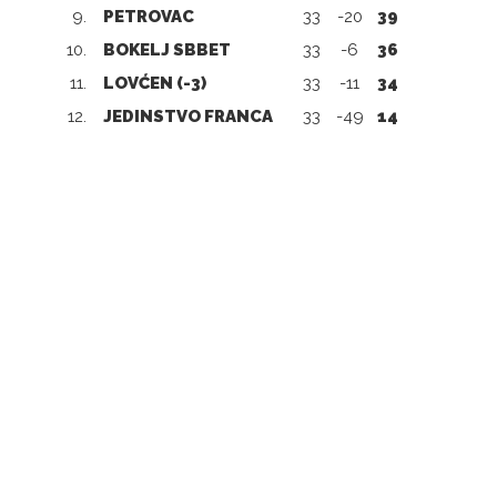
9.
PETROVAC
33
-20
39
10.
BOKELJ SBBET
33
-6
36
11.
LOVĆEN (-3)
33
-11
34
12.
JEDINSTVO FRANCA
33
-49
14