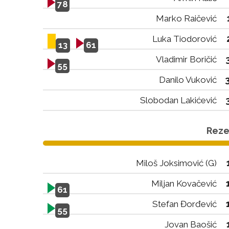
78
Marko Raičević
Luka Tiodorović
13
61
Vladimir Boričić
55
Danilo Vuković
Slobodan Lakićević
Rezer
Miloš Joksimović (G)
Miljan Kovačević
61
Stefan Đorđević
55
Jovan Baošić