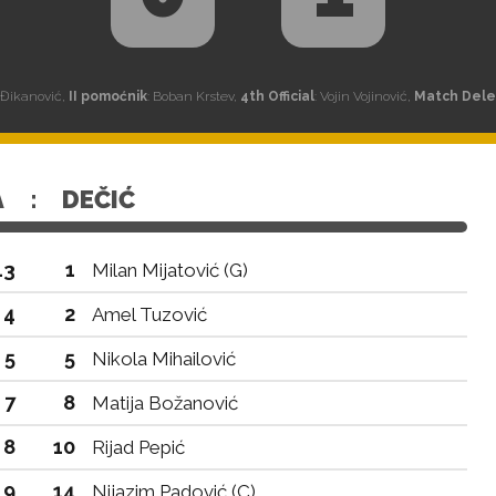
 Đikanović,
II pomoćnik
: Boban Krstev,
4th Official
: Vojin Vojinović,
Match Del
A
:
DEČIĆ
13
1
Milan Mijatović (G)
4
2
Amel Tuzović
5
5
Nikola Mihailović
7
8
Matija Božanović
8
10
Rijad Pepić
9
14
Nijazim Padović (C)