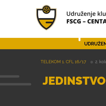
UDRUŽEN
TELEKOM 1. CFL 16/17
2. ko
JEDINSTVO