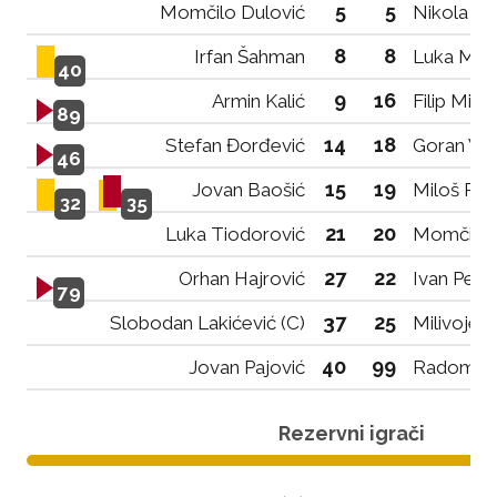
5
5
Momčilo Dulović
Nikola Vu
8
8
Irfan Šahman
Luka Mirk
40
9
16
Armin Kalić
Filip Mitr
89
14
18
Stefan Đorđević
Goran Vuj
46
15
19
Jovan Baošić
Miloš Rai
32
35
21
20
Luka Tiodorović
Momčilo 
27
22
Orhan Hajrović
Ivan Peja
79
37
25
Slobodan Lakićević (C)
Milivoje R
40
99
Jovan Pajović
Radomir 
Rezervni igrači