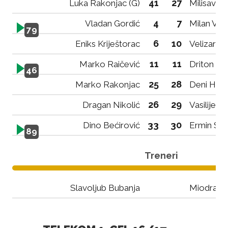
41
27
Luka Rakonjac (G)
Milisav V
4
7
Vladan Gordić
Milan Vuš
79
6
10
Eniks Kriještorac
Velizar Ja
11
11
Marko Raičević
Driton C
46
25
28
Marko Rakonjac
Deni Hoč
26
29
Dragan Nikolić
Vasilije Te
33
30
Dino Bećirović
Ermin Ser
89
Treneri
Slavoljub Bubanja
Miodrag V