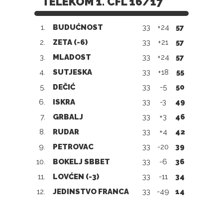
TELEKOM 1. CFL 16/17
1.
BUDUĆNOST
33
+24
57
2.
ZETA (-6)
33
+21
57
3.
MLADOST
33
+24
57
4.
SUTJESKA
33
+18
55
5.
DEČIĆ
33
-5
50
6.
ISKRA
33
-3
49
7.
GRBALJ
33
+3
46
8.
RUDAR
33
+4
42
9.
PETROVAC
33
-20
39
10.
BOKELJ SBBET
33
-6
36
11.
LOVĆEN (-3)
33
-11
34
12.
JEDINSTVO FRANCA
33
-49
14