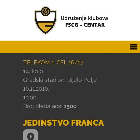
TELEKOM 1. CFL 16/17
14. kolo
Gradski stadion, Bijelo Polje
16.11.2016.
13:00
Broj gledalaca:
1500
JEDINSTVO FRANCA
0