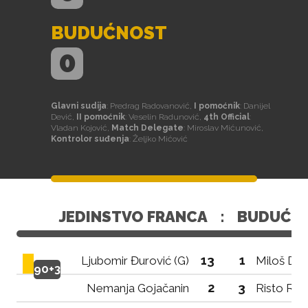
BUDUĆNOST
0
Glavni sudija
: Predrag Radovanović,
I pomoćnik
: Danijel
Dević,
II pomoćnik
: Veselin Radunović,
4th Official
:
Vladan Kojović,
Match Delegate
: Miroslav Mićunović,
Kontrolor suđenja
: Željko Mićović
JEDINSTVO FRANCA
:
BUDUĆN
13
1
Ljubomir Đurović (G)
Miloš Dra
90+3
2
3
Nemanja Gojačanin
Risto Rad