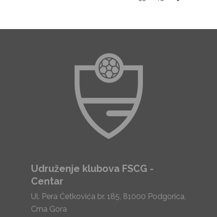
Udruženje klubova FSCG -
Centar
Ul. Pera Ćetkovića br. 185, 81000 Podgorica,
Crna Gora