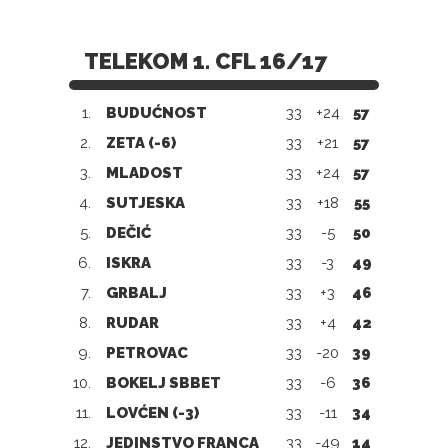
TELEKOM 1. CFL 16/17
1.
BUDUĆNOST
33
+24
57
2.
ZETA (-6)
33
+21
57
3.
MLADOST
33
+24
57
4.
SUTJESKA
33
+18
55
5.
DEČIĆ
33
-5
50
6.
ISKRA
33
-3
49
7.
GRBALJ
33
+3
46
8.
RUDAR
33
+4
42
9.
PETROVAC
33
-20
39
10.
BOKELJ SBBET
33
-6
36
11.
LOVĆEN (-3)
33
-11
34
12.
JEDINSTVO FRANCA
33
-49
14