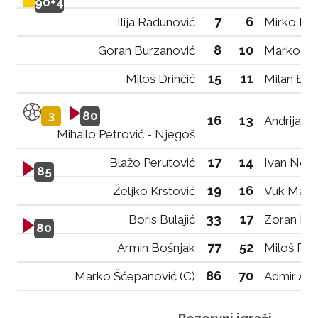
90+4
7
6
Ilija Radunović
Mirko Rai
8
10
Goran Burzanović
Marko Bu
15
11
Miloš Drinčić
Milan Đuri
3
80
16
13
Andrija K
Mihailo Petrović - Njegoš
17
14
Blažo Perutović
Ivan Nov
85
19
16
Željko Krstović
Vuk Marti
33
17
Boris Bulajić
Zoran Pet
80
77
52
Armin Bošnjak
Miloš Rad
86
70
Marko Šćepanović (C)
Admir Adr