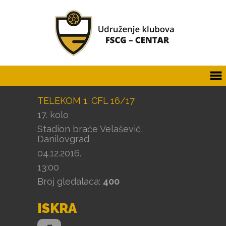
TELEKOM 1. CFL 16/17
17. kolo
Stadion braće Velašević,
Danilovgrad
04.12.2016.
13:00
Broj gledalaca:
400
ISKRA