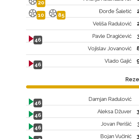
20
Đorđe Šaletić
10
85
Veliša Radulović
Pavle Dragićević
46
Vojislav Jovanović
Vlado Gajić
46
Rezer
Damjan Radulović
46
Aleksa Džuver
46
Jovan Perišić
46
Bojan Vučinić