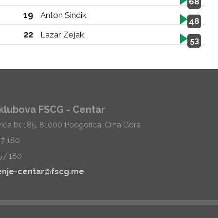
68
19
Anton Sindik
48
22
Lazar Zejak
53
klubova FSCG - Centar
vića br. 185, 81000 Podgorica, Crna Gora
57 180
57 180
enje-centar@fscg.me