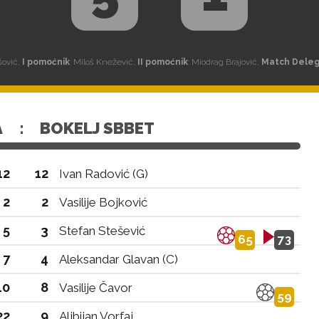
šović,
I pomoćnik
: Miloš Knežević,
II pomoćnik
: Miodrag Brajović,
Match Dele
A
:
BOKELJ SBBET
12
12
Ivan Radović (G)
2
2
Vasilije Bojković
5
3
Stefan Stešević
65
73
7
4
Aleksandar Glavan (C)
10
8
Vasilije Čavor
59
22
9
Aljbijan Vorfaj