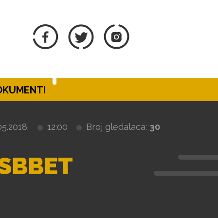
DOKUMENTI
05.2018.
12:00
Broj gledalaca:
30
 SBBET