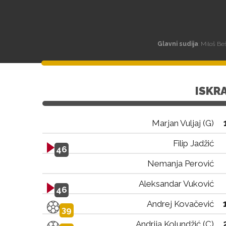
Glavni sudija
: Miloš Be
ISKR
Marjan Vuljaj (G)
Filip Jadžić
46
Nemanja Perović
Aleksandar Vuković
46
Andrej Kovačević
39
Andrija Kolundžić (C)