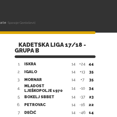
gate
: Spasoje Gardašević
KADETSKA LIGA 17/18 -
GRUPA B
1.
ISKRA
14
+24
44
2.
IGALO
14
+13
35
3.
MORNAR
14
+7
35
MLADOST
4.
14
-10
34
LJEŠKOPOLJE 1970
5.
BOKELJ SBBET
14
-37
23
6.
PETROVAC
14
-16
22
7.
DEČIĆ
14
-46
14