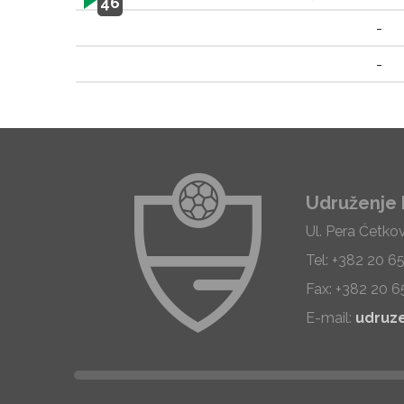
46
-
-
Udruženje 
Ul. Pera Ćetko
Tel: +382 20 6
Fax: +382 20 6
E-mail:
udruz