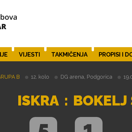
JE
VIJESTI
TAKMIČENJA
PROPISI I 
GRUPA B
12. kolo
DG arena, Podgorica
19.
ISKRA
:
BOKELJ
5
1