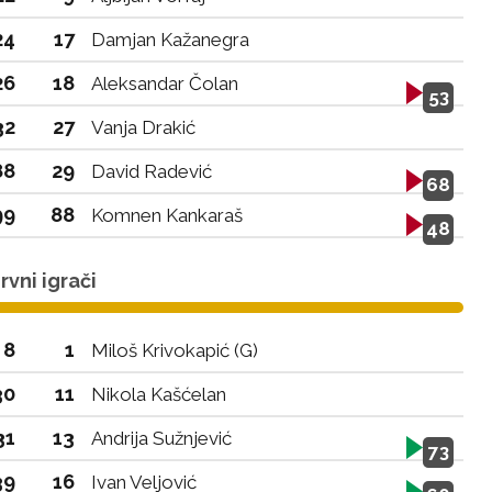
24
17
Damjan Kažanegra
26
18
Aleksandar Čolan
53
32
27
Vanja Drakić
88
29
David Radević
68
99
88
Komnen Kankaraš
48
vni igrači
8
1
Miloš Krivokapić (G)
30
11
Nikola Kašćelan
31
13
Andrija Sužnjević
73
39
16
Ivan Veljović