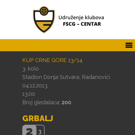
KUP CRNE GORE 13/14
3. kolo
Stadion Donja Sutvara, Radanovići
04.12.2013.
13:00
Broj gledalaca:
200
GRBALJ
2
3