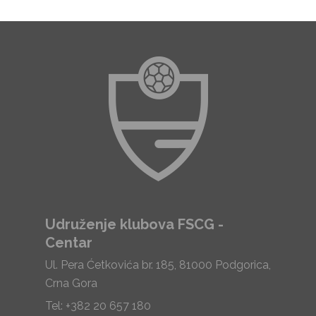
Udruženje klubova FSCG -
Centar
Ul. Pera Ćetkovića br. 185, 81000 Podgorica,
Crna Gora
Tel: +382 20 657 180