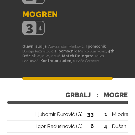
MOGREN
3
4
Glavni sudija
: Aleksandar Marković,
I pomoćnik
:
Đorđije Ražnatović,
II pomoćnik
: Marko Stanković,
4th
Official
: Vojin Vojinović,
Match Delegate
: Miloš
Radulović,
Kontrolor suđenja
: Božo Ćorsović
GRBALJ
:
MOGREN
33
1
Ljubomir Đurović (G)
Miodrag T
6
4
Igor Radusinović (C)
Dušan La