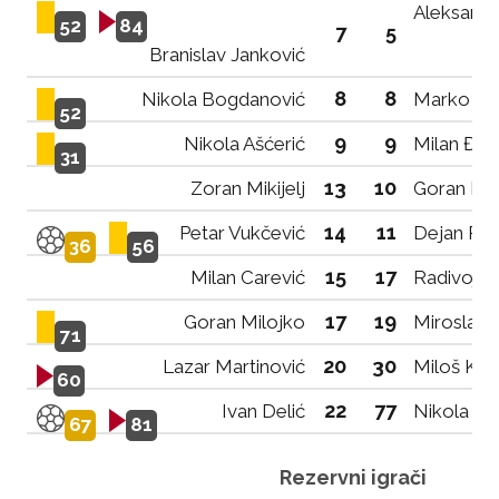
Aleksanda
52
84
7
5
Branislav Janković
8
8
Nikola Bogdanović
Marko Đu
52
9
9
Nikola Ašćerić
Milan Đuri
31
13
10
Zoran Mikijelj
Goran Bu
14
11
Petar Vukčević
Dejan Prž
36
56
15
17
Milan Carević
Radivoje 
17
19
Goran Milojko
Miroslav 
71
20
30
Lazar Martinović
Miloš Kal
60
22
77
Ivan Delić
Nikola Vu
67
81
Rezervni igrači