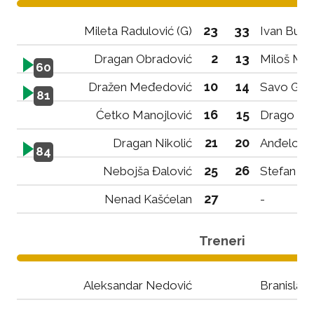
23
33
Mileta Radulović (G)
Ivan Buto
2
13
Dragan Obradović
Miloš Mil
60
10
14
Dražen Međedović
Savo Gaz
81
16
15
Ćetko Manojlović
Drago Mil
21
20
Dragan Nikolić
Anđelo R
84
25
26
Nebojša Đalović
Stefan N
27
Nenad Kašćelan
-
Treneri
Aleksandar Nedović
Branislav 