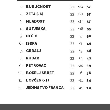
1.
BUDUĆNOST
33
+24
57
2.
ZETA (-6)
33
+21
57
3.
MLADOST
33
+24
57
4.
SUTJESKA
33
+18
55
5.
DEČIĆ
33
-5
50
6.
ISKRA
33
-3
49
7.
GRBALJ
33
+3
46
8.
RUDAR
33
+4
42
9.
PETROVAC
33
-20
39
10.
BOKELJ SBBET
33
-6
36
11.
LOVĆEN (-3)
33
-11
34
12.
JEDINSTVO FRANCA
33
-49
14