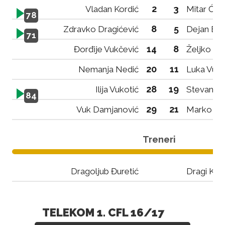
2
3
Vladan Kordić
Mitar Ćuk
78
8
5
Zdravko Dragićević
Dejan Bo
71
14
8
Đorđije Vukčević
Željko Ma
20
11
Nemanja Nedić
Luka Vuja
28
19
Ilija Vukotić
Stevan M
84
29
21
Vuk Damjanović
Marko Đu
Treneri
Dragoljub Đuretić
Dragi Kan
TELEKOM 1. CFL 16/17