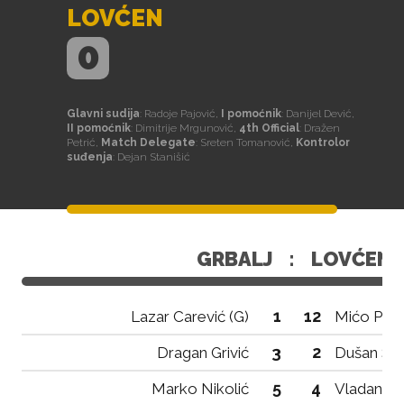
LOVĆEN
0
Glavni sudija
: Radoje Pajović,
I pomoćnik
: Danijel Dević,
II pomoćnik
: Dimitrije Mrgunović,
4th Official
: Dražen
Petrić,
Match Delegate
: Sreten Tomanović,
Kontrolor
suđenja
: Dejan Stanišić
GRBALJ
:
LOVĆEN
1
12
Lazar Carević (G)
Mićo Pero
3
2
Dragan Grivić
Dušan St
5
4
Marko Nikolić
Vladan Ta