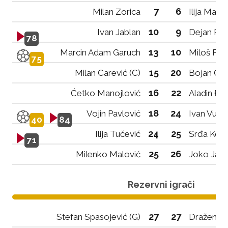
7
6
Milan Zorica
Ilija Marti
10
9
Ivan Jablan
Dejan Pep
78
13
10
Marcin Adam Garuch
Miloš Pej
75
15
20
Milan Carević (C)
Bojan Gol
16
22
Ćetko Manojlović
Aladin Đa
18
24
Vojin Pavlović
Ivan Vuko
40
84
24
25
Ilija Tučević
Srđa Koso
71
25
26
Milenko Malović
Joko Jabu
Rezervni igrači
27
27
Stefan Spasojević (G)
Dražen St