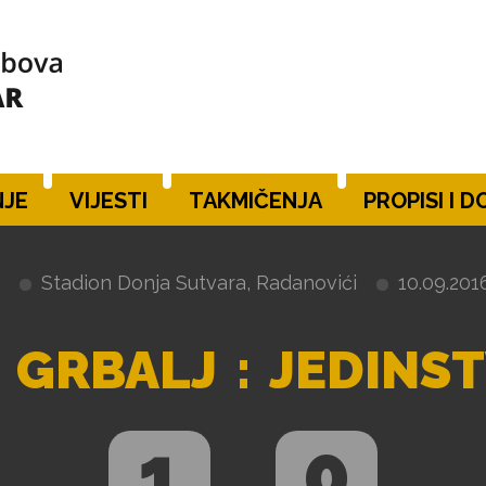
JE
VIJESTI
TAKMIČENJA
PROPISI I 
Stadion Donja Sutvara, Radanovići
10.09.2016
GRBALJ
:
JEDINS
1
0