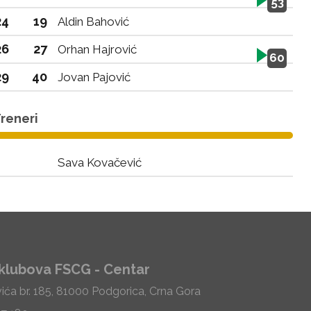
53
24
19
Aldin Bahović
26
27
Orhan Hajrović
60
29
40
Jovan Pajović
reneri
Sava Kovačević
klubova FSCG - Centar
vića br. 185, 81000 Podgorica, Crna Gora