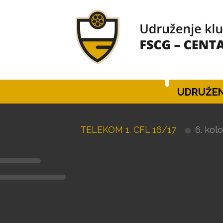
UDRUŽEN
TELEKOM 1. CFL 16/17
6. kolo