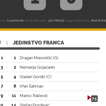
ović,
II pomoćnik
: Nikola Radulović,
4th Official
: Dragan Mijušković,
Match De
J
:
JEDINSTVO FRANCA
1
1
Dragan Masoničić (G)
3
2
Nemanja Gojačanin
5
4
Vladan Gordić (C)
7
8
Irfan Šahman
9
11
Marko Raičević
75
10
14
Stefan Đorđević