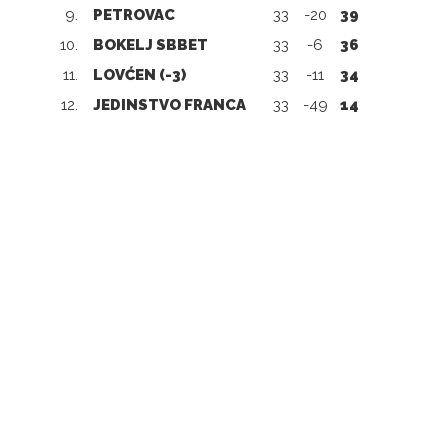
9.
PETROVAC
33
-20
39
10.
BOKELJ SBBET
33
-6
36
11.
LOVĆEN (-3)
33
-11
34
12.
JEDINSTVO FRANCA
33
-49
14