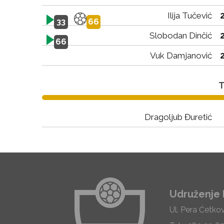
Ilija Tučević
33
66
Slobodan Dinčić
66
Vuk Damjanović
T
Dragoljub Đuretić
Udruženje 
Ul. Pera Ćetko