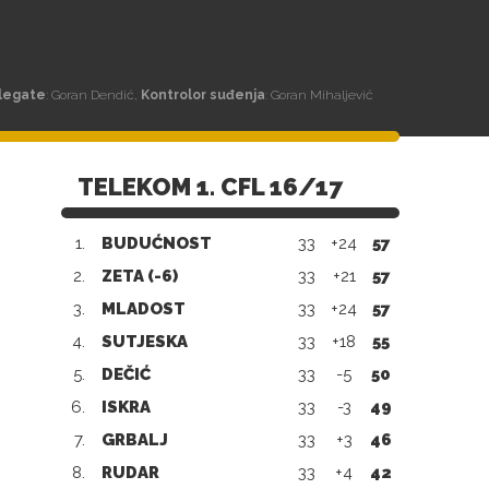
legate
: Goran Dendić,
Kontrolor suđenja
: Goran Mihaljević
TELEKOM 1. CFL 16/17
1.
BUDUĆNOST
33
+24
57
2.
ZETA (-6)
33
+21
57
3.
MLADOST
33
+24
57
4.
SUTJESKA
33
+18
55
5.
DEČIĆ
33
-5
50
6.
ISKRA
33
-3
49
7.
GRBALJ
33
+3
46
8.
RUDAR
33
+4
42