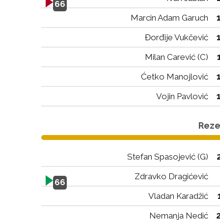
66
Marcin Adam Garuch
Đorđije Vukčević
Milan Carević (C)
Ćetko Manojlović
Vojin Pavlović
Rezer
Stefan Spasojević (G)
Zdravko Dragićević
66
Vladan Karadžić
Nemanja Nedić