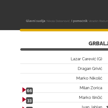
Glavni sudija
: Nikola Dabanović,
I pomoćnik
: Veselin Radun
GRBAL
Lazar Carević (G)
Dragan Grivić
Marko Nikolić
Milan Zorica
66
Marko Ilinčić
33
Ivan Jablan