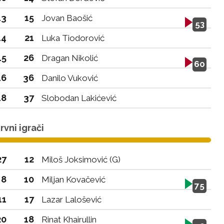
13
15
Jovan Baošić
53
14
21
Luka Tiodorović
15
26
Dragan Nikolić
60
16
36
Danilo Vuković
18
37
Slobodan Lakićević
vni igrači
27
12
Miloš Joksimović (G)
8
10
Miljan Kovačević
75
11
17
Lazar Lalošević
20
18
Rinat Khairullin