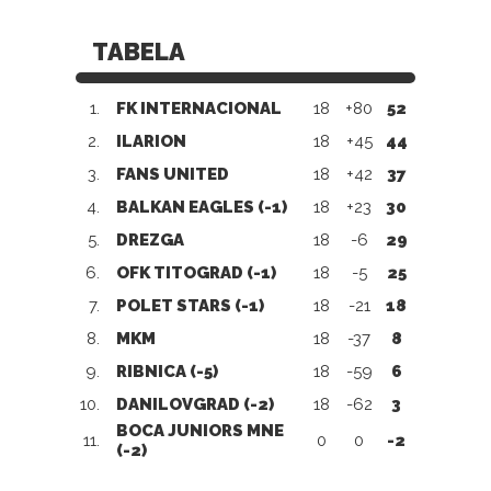
TABELA
1.
FK INTERNACIONAL
18
+80
52
2.
ILARION
18
+45
44
3.
FANS UNITED
18
+42
37
4.
BALKAN EAGLES (-1)
18
+23
30
5.
DREZGA
18
-6
29
6.
OFK TITOGRAD (-1)
18
-5
25
7.
POLET STARS (-1)
18
-21
18
8.
MKM
18
-37
8
9.
RIBNICA (-5)
18
-59
6
10.
DANILOVGRAD (-2)
18
-62
3
BOCA JUNIORS MNE
11.
0
0
-2
(-2)