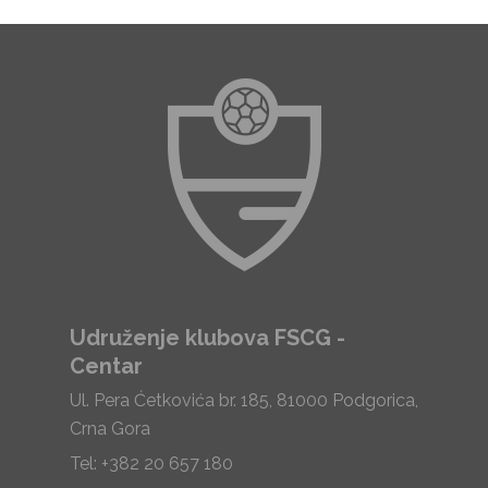
Udruženje klubova FSCG -
Centar
Ul. Pera Ćetkovića br. 185, 81000 Podgorica,
Crna Gora
Tel: +382 20 657 180