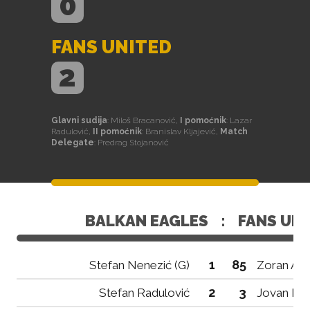
0
FANS UNITED
2
Glavni sudija
: Miloš Bracanović,
I pomoćnik
: Lazar
Radulović,
II pomoćnik
: Branislav Kljajević,
Match
Delegate
: Predrag Stojanović
BALKAN EAGLES
:
FANS UN
1
85
Stefan Nenezić (G)
Zoran Ako
2
3
Stefan Radulović
Jovan Mal