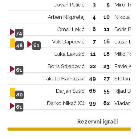
3
5
Jovan Peličić
Miro Tom
4
10
Arben Nikprelaj
Nikola Ra
6
11
Omar Lekić
Boris Bolj
74
7
16
Vuk Dapčević
Lazar Da
48
61
11
18
Luka Lakušić
Milić Pop
22
23
Boris Stijepović
Pavle Kov
61
49
27
Takuto Hamazaki
Stefan Av
66
55
Darjan Šušić
Rijad Derv
80
99
82
Darko Nikač (C)
Vladan Pu
61
Rezervni igrači