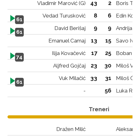
43
2
Vladimir Marović (G)
Boris Toš
8
6
Vedad Turusković
Edin Kolj
61
9
9
David Berišaj
Andrija Ć
61
13
15
Emanuel Camaj
Savo Ivan
17
25
Ilija Kovačević
Boban Niš
74
23
30
Aljfred Gojčaj
Miloš Vuk
33
31
Vuk Milačić
Miloš Ćet
61
56
-
Luka Rac
Treneri
Dražen Milić
Aleksanda