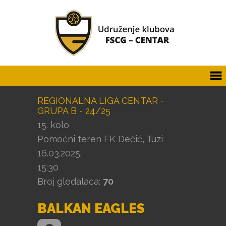
REGIONALNA LIGA CENTAR -
GRUPA B - 24/25
15. kolo
Pomoćni teren FK Dečić, Tuzi
16.03.2025.
15:30
Broj gledalaca:
70
BALKAN EAGLES