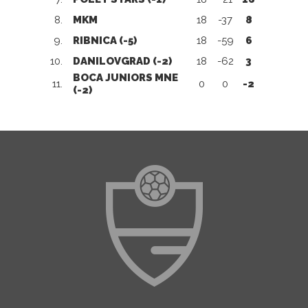
8.
MKM
18
-37
8
9.
RIBNICA (-5)
18
-59
6
10.
DANILOVGRAD (-2)
18
-62
3
BOCA JUNIORS MNE
11.
0
0
-2
(-2)