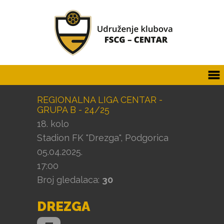
REGIONALNA LIGA CENTAR -
GRUPA B - 24/25
18. kolo
Stadion FK "Drezga", Podgorica
05.04.2025.
17:00
Broj gledalaca:
30
DREZGA