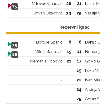
26
21
Milovan Vlahović
Lazar Pejov
75
33
25
Jovan Džaković
Vasilije Voji
Rezervni igrači
8
8
Đorđije Spahić
Danilo Ćuz
75
15
11
Miloš Marković
Nemanja Ra
88
21
17
Nemanja Popović
Gojko Boja
19
-
Luka Musić
22
-
Ivan Milato
24
-
Andrija Vuč
29
-
Goran Stani