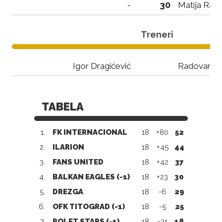
30
-
Matija Raič
Treneri
Igor Dragićević
Radovan Ga
TABELA
1.
FK INTERNACIONAL
18
+80
52
2.
ILARION
18
+45
44
3.
FANS UNITED
18
+42
37
4.
BALKAN EAGLES (-1)
18
+23
30
5.
DREZGA
18
-6
29
6.
OFK TITOGRAD (-1)
18
-5
25
7.
POLET STARS (-1)
18
-21
18