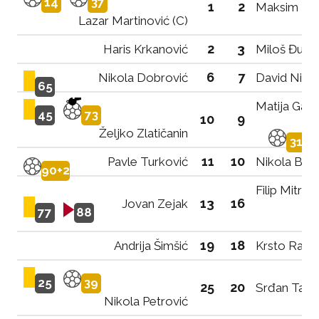
14
37
1
2
Maksim Ma
Lazar Martinović (C)
2
3
Haris Krkanović
Miloš Đuriš
6
7
Nikola Dobrović
David Nikol
65
Matija Gard
45
73
10
9
Željko Zlatičanin
31
11
10
Pavle Turković
Nikola Babi
90+2
Filip Mitrov
13
16
Jovan Zejak
77
88
19
18
Andrija Šimšić
Krsto Rako
25
39
25
20
Srđan Tadi
Nikola Petrović