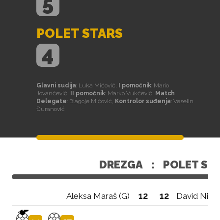
5
POLET STARS
4
Glavni sudija
: Luka Mićović,
I pomoćnik
: Mario
Jovančević,
II pomoćnik
: Marko Vukčević,
Match
Delegate
: Blagoje Mićović,
Kontrolor suđenja
: Veselin
Đuranović
DREZGA
:
POLET ST
12
12
Aleksa Maraš (G)
David Nikol