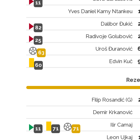
11
Yves Daniel Kamy Ntankeu
Dalibor Đukić
82
Radivoje Golubović
25
Uroš Đuranović
63
Edvin Kuč
60
Rezer
Filip Rosandić (G)
Demir Krkanović
Ilir Camaj
11
71
71
Leon Ujkaj