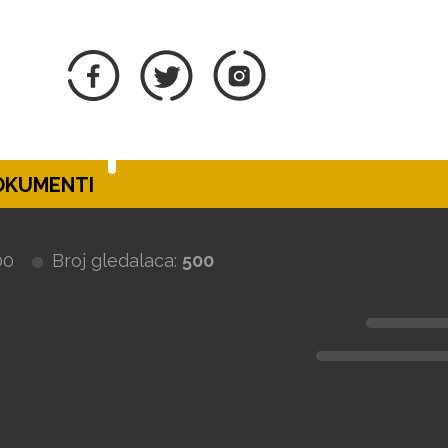
DOKUMENTI
00
Broj gledalaca:
500