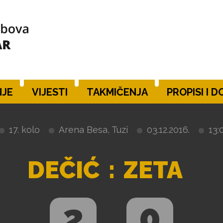
JE
VIJESTI
TAKMIČENJA
PROPISI I 
17. kolo
Arena Besa, Tuzi
03.12.2016.
13:
DEČIĆ
:
ZETA
2
0