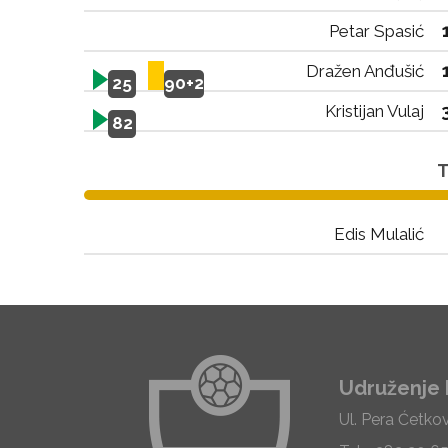
Petar Spasić
Dražen Anđušić
25
90+2
Kristijan Vulaj
82
T
Edis Mulalić
Udruženje 
Ul. Pera Ćetko