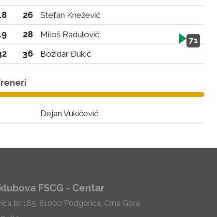
18
26
Stefan Knežević
19
28
Miloš Radulović
71
32
36
Božidar Đukić
reneri
Dejan Vukićević
klubova FSCG - Centar
vića br. 185, 81000 Podgorica, Crna Gora