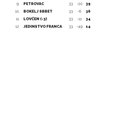
9.
PETROVAC
33
-20
39
10.
BOKELJ SBBET
33
-6
36
11.
LOVĆEN (-3)
33
-11
34
12.
JEDINSTVO FRANCA
33
-49
14