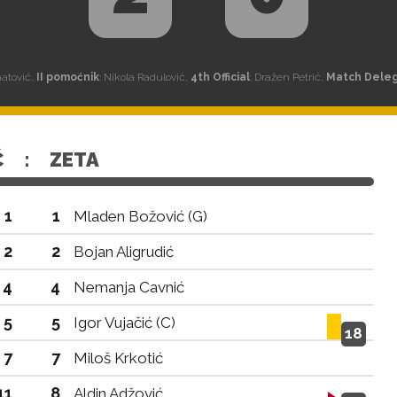
natović,
II pomoćnik
: Nikola Radulović,
4th Official
: Dražen Petrić,
Match Dele
Ć
:
ZETA
1
1
Mladen Božović (G)
2
2
Bojan Aligrudić
4
4
Nemanja Cavnić
5
5
Igor Vujačić (C)
18
7
7
Miloš Krkotić
11
8
Aldin Adžović