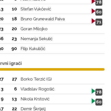
78
13
10
Stefan Vukčević
60
20
18
Bruno Grunewald Paiva
71
23
20
Goran Milojko
66
23
Nemanja Sekulić
90
90
Filip Kukuličić
vni igrači
27
27
Borko Terzić (G)
3
6
Vladislav Rogošić
78
9
13
Nikola Krstović
60
17
22
Demir Škrijelj