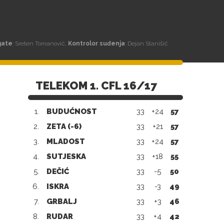
gate
: Sreten Tomanović,
Kontrolor suđenja
: Dejan Stanišić
TELEKOM 1. CFL 16/17
1.
BUDUĆNOST
33
+24
57
2.
ZETA (-6)
33
+21
57
3.
MLADOST
33
+24
57
4.
SUTJESKA
33
+18
55
5.
DEČIĆ
33
-5
50
6.
ISKRA
33
-3
49
7.
GRBALJ
33
+3
46
8.
RUDAR
33
+4
42