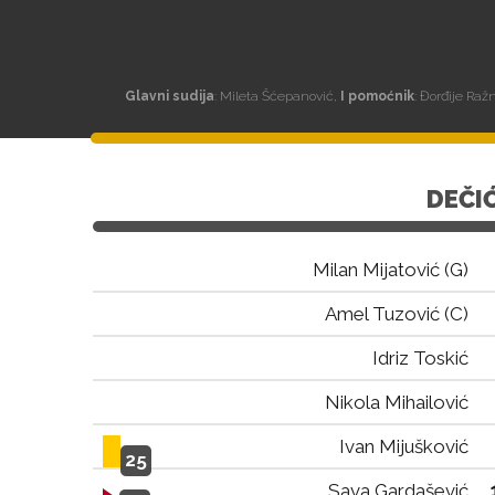
Glavni sudija
: Mileta Šćepanović,
I pomoćnik
: Đorđije Raž
DEČI
Milan Mijatović (G)
Amel Tuzović (C)
Idriz Toskić
Nikola Mihailović
Ivan Mijušković
25
Sava Gardašević