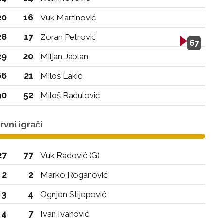
20
16
Vuk Martinović
28
17
Zoran Petrović
67
29
20
Miljan Jablan
66
21
Miloš Lakić
90
52
Miloš Radulović
vni igrači
27
77
Vuk Radović (G)
2
2
Marko Roganović
3
4
Ognjen Stijepović
4
7
Ivan Ivanović