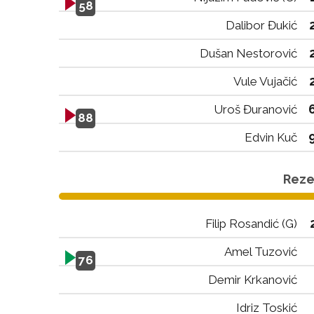
58
Dalibor Đukić
Dušan Nestorović
Vule Vujačić
Uroš Đuranović
88
Edvin Kuč
Rezer
Filip Rosandić (G)
Amel Tuzović
76
Demir Krkanović
Idriz Toskić