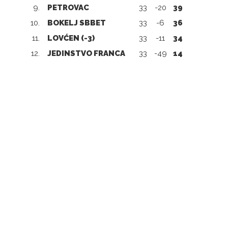
9.
PETROVAC
33
-20
39
10.
BOKELJ SBBET
33
-6
36
11.
LOVĆEN (-3)
33
-11
34
12.
JEDINSTVO FRANCA
33
-49
14