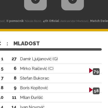
ović,
II pomoćnik
: Nikola Razić,
4th Official
: Aleksandar Marković,
Match Del
Ć
:
MLADOST
1
27
Damir Ljuljanović (G)
5
6
Mirko Raičević (C)
79
7
8
Stefan Bukorac
8
9
Boris Kopitović
58
10
11
Milan Đurišić
14
14
Ivan Novović