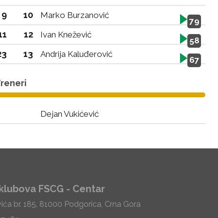
9
10
Marko Burzanović
79
11
12
Ivan Knežević
58
23
13
Andrija Kaluđerović
67
reneri
Dejan Vukićević
klubova FSCG - Centar
vića br. 185, 81000 Podgorica, Crna Gora