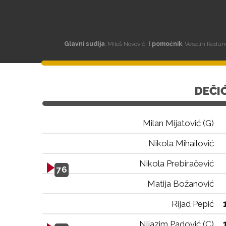
Glavni sudija
: Miloš Novović,
I pomoćnik
: Veselin Radun
DEČI
Milan Mijatović (G)
Nikola Mihailović
Nikola Prebiračević
76
Matija Božanović
Rijad Pepić
Nijazim Padović (C)