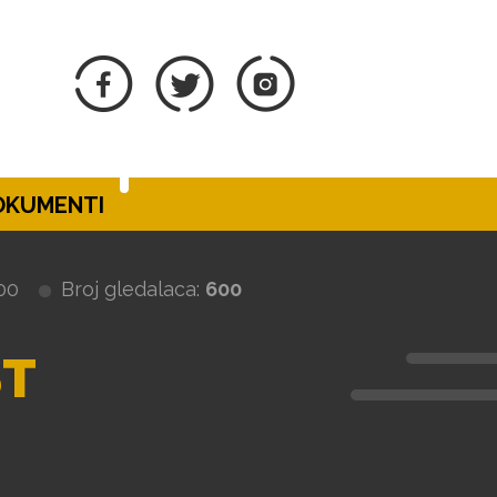
DOKUMENTI
00
Broj gledalaca:
600
T