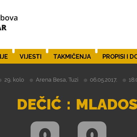
JE
VIJESTI
TAKMIČENJA
PROPISI I 
29. kolo
Arena Besa, Tuzi
06.05.2017.
18:
DEČIĆ
:
MLADOS
0
0