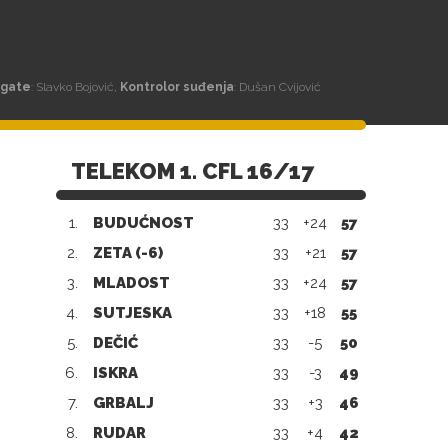
egate
: Slavko Bojović,
Kontrolor suđenja
: Dušan Cvijović
TELEKOM 1. CFL 16/17
1.
BUDUĆNOST
33
+24
57
2.
ZETA (-6)
33
+21
57
3.
MLADOST
33
+24
57
4.
SUTJESKA
33
+18
55
5.
DEČIĆ
33
-5
50
6.
ISKRA
33
-3
49
7.
GRBALJ
33
+3
46
8.
RUDAR
33
+4
42