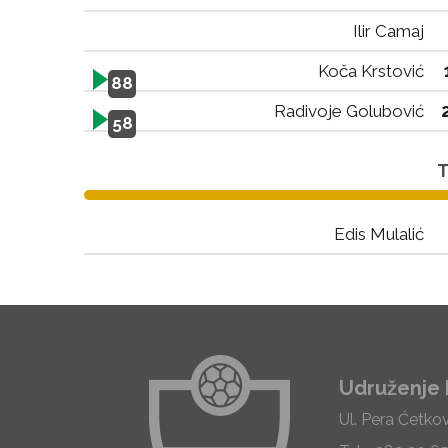
Ilir Camaj
Koča Krstović
88
Radivoje Golubović
58
T
Edis Mulalić
Udruženje 
Ul. Pera Ćetko