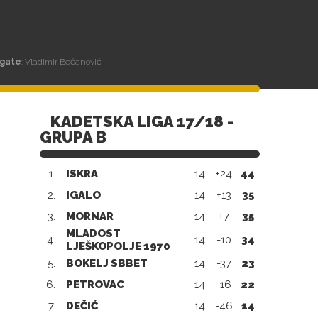
gate
: Vladimir Bečanović
KADETSKA LIGA 17/18 -
GRUPA B
1.
ISKRA
14
+24
44
2.
IGALO
14
+13
35
3.
MORNAR
14
+7
35
MLADOST
4.
14
-10
34
LJEŠKOPOLJE 1970
5.
BOKELJ SBBET
14
-37
23
6.
PETROVAC
14
-16
22
7.
DEČIĆ
14
-46
14