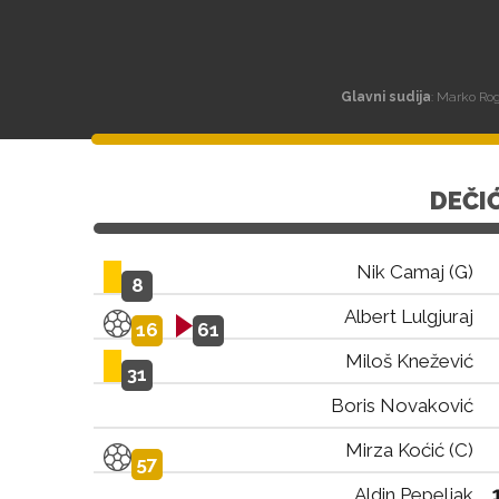
Glavni sudija
: Marko Ro
DEČI
Nik Camaj (G)
8
Albert Lulgjuraj
16
61
Miloš Knežević
31
Boris Novaković
Mirza Koćić (C)
57
Aldin Pepeljak