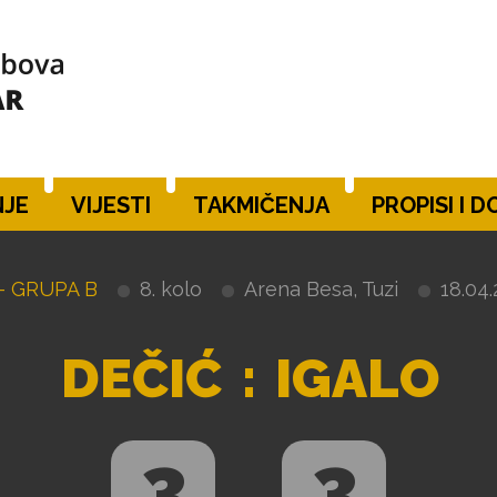
JE
VIJESTI
TAKMIČENJA
PROPISI I 
- GRUPA B
8. kolo
Arena Besa, Tuzi
18.04.
DEČIĆ
:
IGALO
3
3