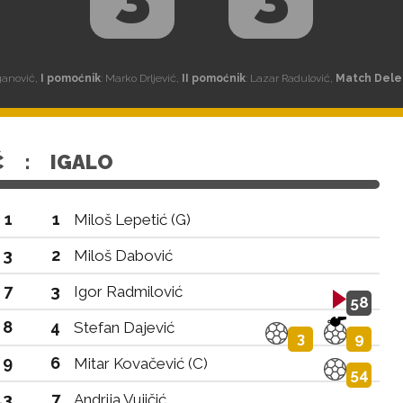
ganović,
I pomoćnik
: Marko Drljević,
II pomoćnik
: Lazar Radulović,
Match Dele
Ć
:
IGALO
1
1
Miloš Lepetić (G)
3
2
Miloš Dabović
7
3
Igor Radmilović
58
8
4
Stefan Dajević
3
9
9
6
Mitar Kovačević (C)
54
13
7
Andrija Vujičić