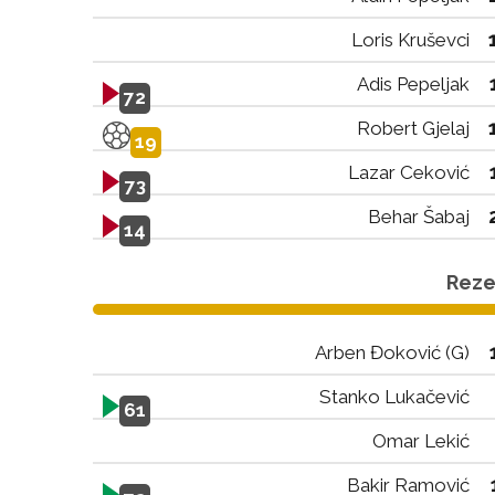
Loris Kruševci
Adis Pepeljak
72
Robert Gjelaj
19
Lazar Ceković
73
Behar Šabaj
14
Rezer
Arben Đoković (G)
Stanko Lukačević
61
Omar Lekić
Bakir Ramović