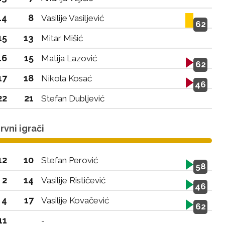
14
8
Vasilije Vasiljević
62
15
13
Mitar Mišić
16
15
Matija Lazović
62
17
18
Nikola Kosać
46
22
21
Stefan Dubljević
vni igrači
12
10
Stefan Perović
58
2
14
Vasilije Rističević
46
4
17
Vasilije Kovačević
62
11
-