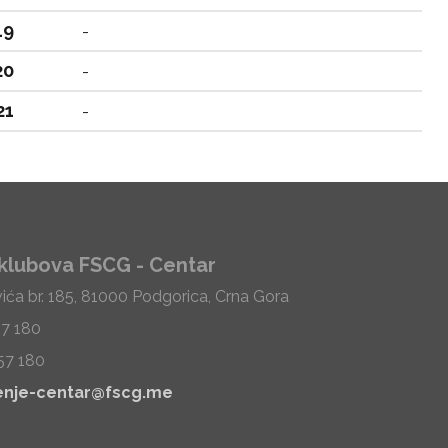
19
-
20
-
21
-
klubova FSCG - Centar
vića br. 185, 81000 Podgorica, Crna Gora
57 180
57 180
enje-centar@fscg.me