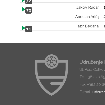
72
Jakov Rudan
73
Abdulah Arifaj
Hazir Beganaj
14
Udruženje 
Ul. Pera Ćetko
Tel: +382 20 6
Fax: +382 20 6
E-mail:
udruz