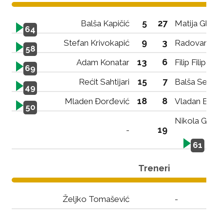
5
27
Balša Kapičić
Matija Gligo
64
9
3
Stefan Krivokapić
Radovan Pe
58
13
6
Adam Konatar
Filip Filipov
69
15
7
Rećit Sahtijari
Balša Sekul
49
18
8
Mladen Đorđević
Vladan Bur
50
Nikola Glo
19
-
61
Treneri
Željko Tomašević
-