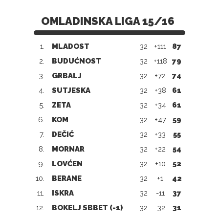
OMLADINSKA LIGA 15/16
1.
MLADOST
32
+111
87
2.
BUDUĆNOST
32
+118
79
3.
GRBALJ
32
+72
74
4.
SUTJESKA
32
+38
61
5.
ZETA
32
+34
61
6.
KOM
32
+47
59
7.
DEČIĆ
32
+33
55
8.
MORNAR
32
+22
54
9.
LOVĆEN
32
+10
52
10.
BERANE
32
+1
42
11.
ISKRA
32
-11
37
12.
BOKELJ SBBET (-1)
32
-32
31