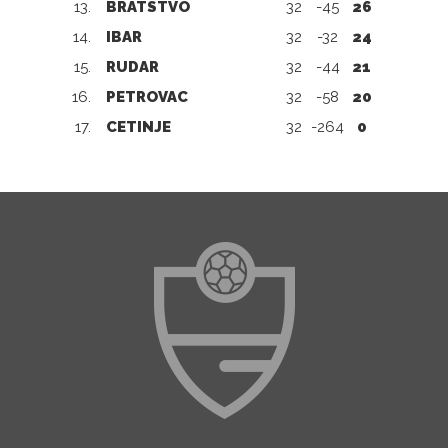
13.
BRATSTVO
32
-45
26
14.
IBAR
32
-32
24
15.
RUDAR
32
-44
21
16.
PETROVAC
32
-58
20
17.
CETINJE
32
-264
0