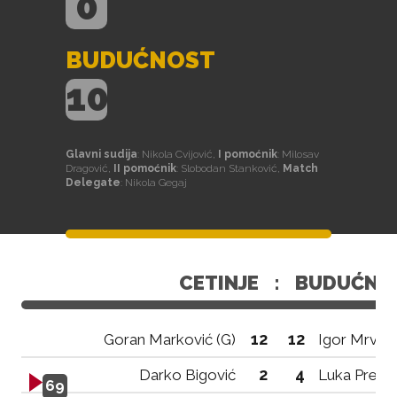
0
BUDUĆNOST
10
Glavni sudija
: Nikola Cvijović,
I pomoćnik
: Milosav
Dragović,
II pomoćnik
: Slobodan Stanković,
Match
Delegate
: Nikola Gegaj
CETINJE
:
BUDUĆNO
12
12
Goran Marković (G)
Igor Mrvalj
2
4
Darko Bigović
Luka Prelev
69