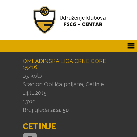
OMLADINSKA LIGA CRNE GORE
15/16
15. kolo
Stadion Obilića poljana, Cetinje
14.11.2015.
13:00
Broj gledalaca:
50
CETINJE