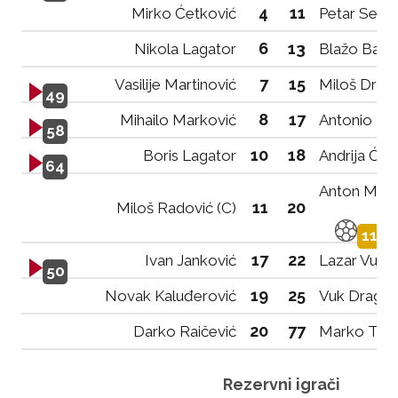
4
11
Mirko Ćetković
Petar Sekul
6
13
Nikola Lagator
Blažo Bakr
7
15
Vasilije Martinović
Miloš Drinč
49
8
17
Mihailo Marković
Antonio Dr
58
10
18
Boris Lagator
Andrija Ćos
64
Anton Mem
11
20
Miloš Radović (C)
11
17
22
Ivan Janković
Lazar Vujoš
50
19
25
Novak Kaluđerović
Vuk Dragov
20
77
Darko Raičević
Marko Tući
Rezervni igrači