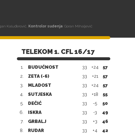
agan Kaluđerović,
Kontrolor suđenja
: Goran Mihaljević
TELEKOM 1. CFL 16/17
1.
BUDUĆNOST
33
+24
57
2.
ZETA (-6)
33
+21
57
3.
MLADOST
33
+24
57
4.
SUTJESKA
33
+18
55
5.
DEČIĆ
33
-5
50
6.
ISKRA
33
-3
49
7.
GRBALJ
33
+3
46
8.
RUDAR
33
+4
42