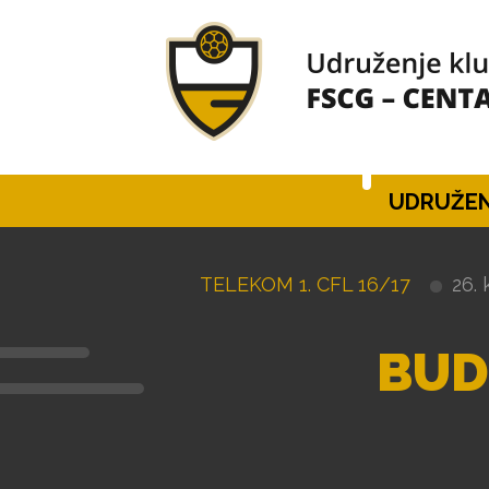
UDRUŽEN
TELEKOM 1. CFL 16/17
26. 
BUD