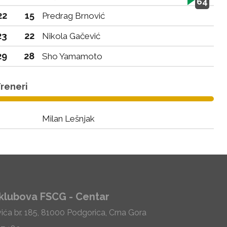
64
22
15
Predrag Brnović
23
22
Nikola Gačević
29
28
Sho Yamamoto
reneri
Milan Lešnjak
klubova FSCG - Centar
vića br. 185, 81000 Podgorica, Crna Gora