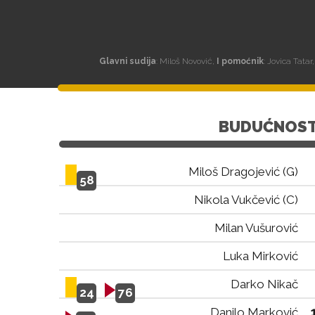
Glavni sudija
: Miloš Novović,
I pomoćnik
: Jovica Tatar
BUDUĆNOS
Miloš Dragojević (G)
58
Nikola Vukčević (C)
Milan Vušurović
Luka Mirković
Darko Nikač
24
76
Danilo Marković