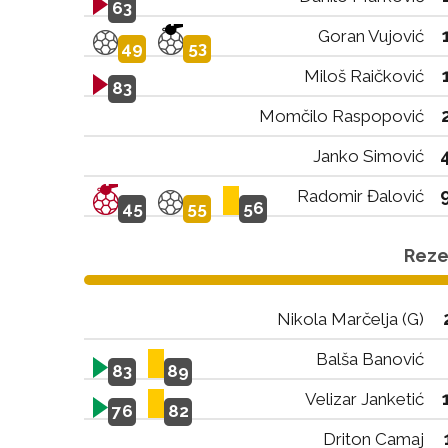
63
Goran Vujović
49
53
Miloš Raičković
83
Momčilo Raspopović
Janko Simović
Radomir Đalović
45
55
56
Rezer
Nikola Marčelja (G)
Balša Banović
83
89
Velizar Janketić
76
82
Driton Camaj