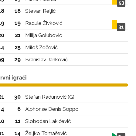
53
18
18
Stevan Reljić
19
19
Radule Živković
31
20
21
Milija Golubović
44
25
Miloš Zečević
99
29
Branislav Janković
vni igrači
21
30
Stefan Radunović (G)
4
6
Alphonse Denis Soppo
10
11
Slobodan Lakićević
11
14
Željko Tomašević