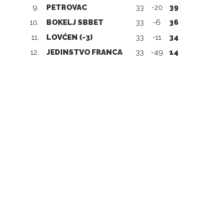
9.
PETROVAC
33
-20
39
10.
BOKELJ SBBET
33
-6
36
11.
LOVĆEN (-3)
33
-11
34
12.
JEDINSTVO FRANCA
33
-49
14