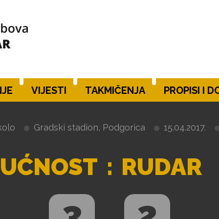
JE
VIJESTI
TAKMIČENJA
PROPISI I 
kolo
Gradski stadion, Podgorica
15.04.2017.
UĆNOST
:
RUDAR
3
2