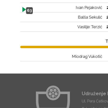
Ivan Pejaković
63
Balša Sekulić
Vasilije Terzić
T
Miodrag Vukotić
Udruženje 
Ul. Pera Ćetko