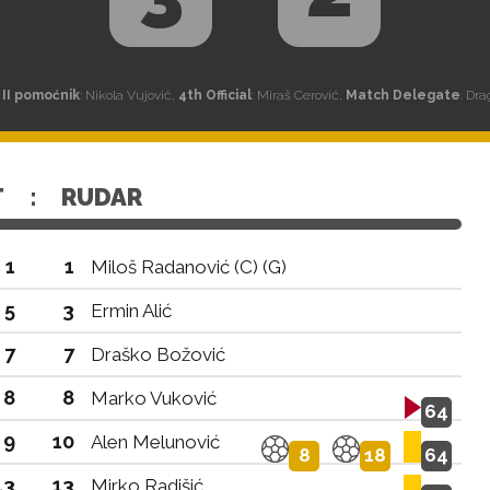
,
II pomoćnik
: Nikola Vujović,
4th Official
: Miraš Cerović,
Match Delegate
: Dr
T
:
RUDAR
1
1
Miloš Radanović (C) (G)
5
3
Ermin Alić
7
7
Draško Božović
8
8
Marko Vuković
64
9
10
Alen Melunović
8
18
64
13
13
Mirko Radišić