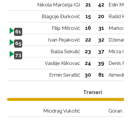
21
42
Nikola Marčelja (G)
Edin Meho
15
20
Blagoje Đurković
Rašid Koli
16
31
Filip Mitrović
Marko Bu
61
22
32
Ivan Pejaković
Dženan R
65
23
37
Balša Sekulić
Mirza Idri
73
24
39
Vasilije Klikovac
Denis Fet
30
81
Ermin Seratlić
Almedin Ć
Treneri
Miodrag Vukotić
Goran Jo