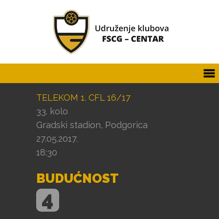
TELEKOM 1. CFL 16/17
33. kolo
Gradski stadion, Podgorica
27.05.2017.
18:30
BUDUĆNOST
4