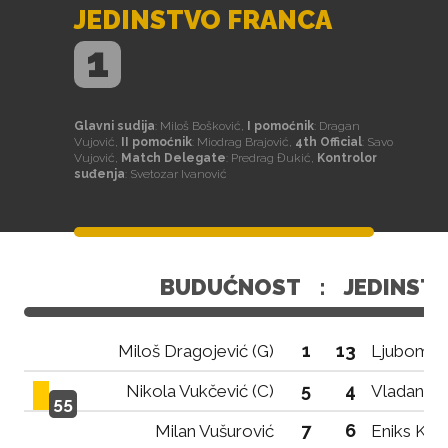
JEDINSTVO FRANCA
1
Glavni sudija
: Miloš Bošković,
I pomoćnik
: Dragan
Vujović,
II pomoćnik
: Miodrag Brajović,
4th Official
: Savo
Vujović,
Match Delegate
: Predrag Đukić,
Kontrolor
suđenja
: Svetozar Ivanović
BUDUĆNOST
:
JEDINST
1
13
Miloš Dragojević (G)
Ljubomir 
5
4
Nikola Vukčević (C)
Vladan Go
55
7
6
Milan Vušurović
Eniks Krij