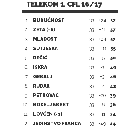
TELEKOM 1. CFL 16/17
1.
BUDUĆNOST
33
+24
57
2.
ZETA (-6)
33
+21
57
3.
MLADOST
33
+24
57
4.
SUTJESKA
33
+18
55
5.
DEČIĆ
33
-5
50
6.
ISKRA
33
-3
49
7.
GRBALJ
33
+3
46
8.
RUDAR
33
+4
42
9.
PETROVAC
33
-20
39
10.
BOKELJ SBBET
33
-6
36
11.
LOVĆEN (-3)
33
-11
34
12.
JEDINSTVO FRANCA
33
-49
14