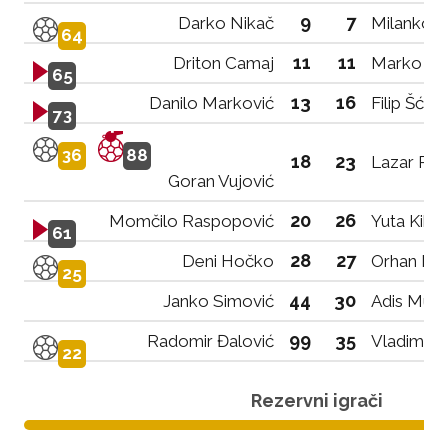
9
7
Darko Nikač
Milanko D
64
11
11
Driton Camaj
Marko Rai
65
13
16
Danilo Marković
Filip Šćek
73
36
88
18
23
Lazar Pav
Goran Vujović
20
26
Momčilo Raspopović
Yuta Kikuc
61
28
27
Deni Hočko
Orhan Haj
25
44
30
Janko Simović
Adis Muzu
99
35
Radomir Đalović
Vladimir B
22
Rezervni igrači