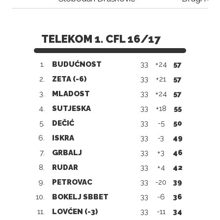
TELEKOM 1. CFL 16/17
1.
BUDUĆNOST
33
+24
57
2.
ZETA (-6)
33
+21
57
3.
MLADOST
33
+24
57
4.
SUTJESKA
33
+18
55
5.
DEČIĆ
33
-5
50
6.
ISKRA
33
-3
49
7.
GRBALJ
33
+3
46
8.
RUDAR
33
+4
42
9.
PETROVAC
33
-20
39
10.
BOKELJ SBBET
33
-6
36
11.
LOVĆEN (-3)
33
-11
34