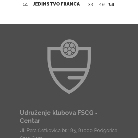
12.
JEDINSTVO FRANCA
33
-49
14
Udruženje klubova FSCG -
Centar
Ul. Pera Ćetkovića br. 185, 81000 Podgorica,