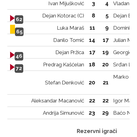
3
4
Ivan Mijušković
Vladan Tat
8
5
Dejan Kotorac (C)
Dejan Bo
62
11
9
Luka Maraš
Dominiqu
65
14
17
Danilo Tomić
Julian Mo
17
19
Dejan Pržica
Georgios
46
18
20
Predrag Kašćelan
Srđan Lop
72
Marko Đu
20
21
Stefan Denković
22
22
Aleksandar Macanović
Igor Mark
23
29
Andrija Simunović
Baćo Niko
Rezervni igrači