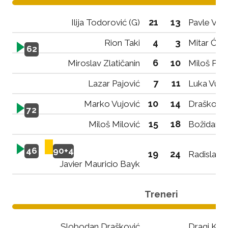
21
13
Ilija Todorović (G)
Pavle Veli
4
3
Rion Taki
Mitar Ćuk
62
6
10
Miroslav Zlatičanin
Miloš Pej
7
11
Lazar Pajović
Luka Vuja
10
14
Marko Vujović
Draško Ad
72
15
18
Miloš Milović
Božidar Bu
46
90+4
19
24
Radislav S
Javier Mauricio Bayk
Treneri
Slobodan Drašković
Dragi Kan