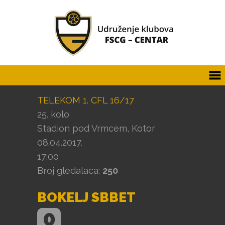
TELEKOM 1. CFL 16/17
25. kolo
Stadion pod Vrmcem, Kotor
08.04.2017.
17:00
Broj gledalaca:
250
BOKELJ SBBET
0