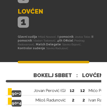
LOVĆEN
1
Glavni sudija
: Miloš Novović,
I pomoćnik
: Jovica Tatar,
II
pomoćnik
: Vladan Todorović,
4th Official
: Predrag
Radovanović,
Match Delegate
: Slavko Bojović,
Kontrolor suđenja
: Slavko Radulović
BOKELJ SBBET
:
LOVĆEN
12
12
Jovan Perović (G)
Mićo Pero
90+2
2
2
Miloš Radunović
Ivan Rack
90+4