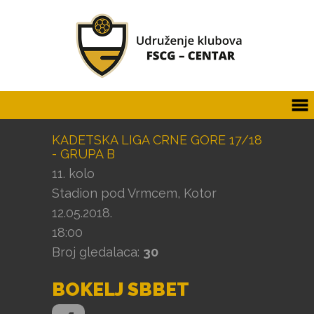
KADETSKA LIGA CRNE GORE 17/18
- GRUPA B
11. kolo
Stadion pod Vrmcem, Kotor
12.05.2018.
18:00
Broj gledalaca:
30
BOKELJ SBBET