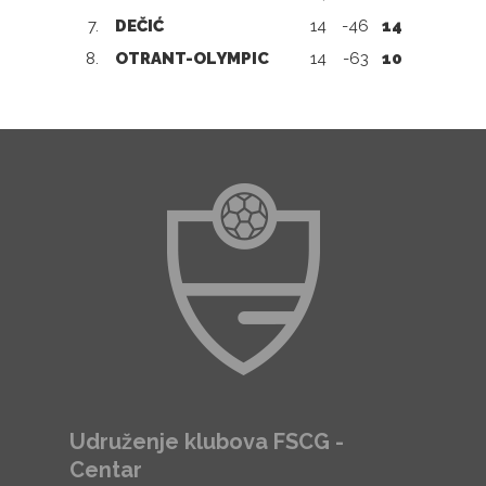
7.
DEČIĆ
14
-46
14
8.
OTRANT-OLYMPIC
14
-63
10
Udruženje klubova FSCG -
Centar