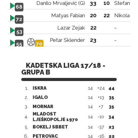
33
10
Danilo Mrvaljević (G)
Stefan Pe
68
20
22
Matyas Fabian
Nikola Po
72
22
Lazar Zejak
-
53
23
Petar Sklender
-
55
70
KADETSKA LIGA 17/18 -
GRUPA B
1.
ISKRA
14
+24
44
2.
IGALO
14
+13
35
3.
MORNAR
14
+7
35
MLADOST
4.
14
-10
34
LJEŠKOPOLJE 1970
5.
BOKELJ SBBET
14
-37
23
6.
PETROVAC
14
-16
22