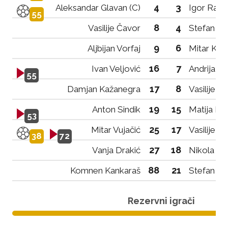
4
3
Aleksandar Glavan (C)
Igor Radm
55
8
4
Vasilije Čavor
Stefan Da
9
6
Aljbijan Vorfaj
Mitar Kov
16
7
Ivan Veljović
Andrija Vuj
55
17
8
Damjan Kažanegra
Vasilije Va
19
15
Anton Sindik
Matija La
53
25
17
Mitar Vujačić
Vasilije K
38
72
27
18
Vanja Drakić
Nikola Ko
88
21
Komnen Kankaraš
Stefan Du
Rezervni igrači