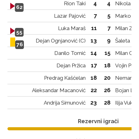
4
4
Rion Taki
Nikola Če
62
7
5
Lazar Pajović
Marko Nik
11
7
Luka Maraš
Milan Zor
55
13
9
Dejan Ognjanović (C)
Šaleta Ko
76
14
15
Danilo Tomić
Milan Care
17
18
Dejan Pržica
Vojin Pavl
18
20
Predrag Kašćelan
Nemanja 
22
26
Aleksandar Macanović
Bojan Laz
23
28
Andrija Simunović
Ilija Vukot
Rezervni igrači