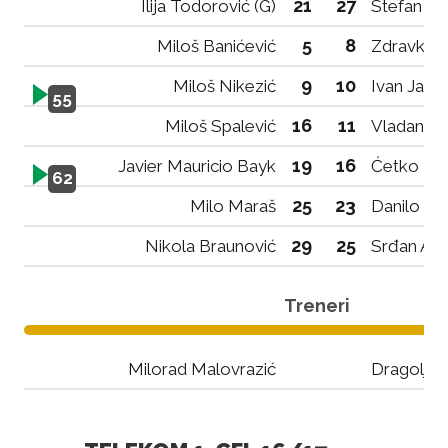
21
27
Ilija Todorović (G)
Stefan Sp
5
8
Miloš Banićević
Zdravko D
9
10
Miloš Nikezić
Ivan Jabl
55
16
11
Miloš Spalević
Vladan Ka
19
16
Javier Mauricio Bayk
Ćetko Ma
62
25
23
Milo Maraš
Danilo Ba
29
25
Nikola Braunović
Srđan Ajk
Treneri
Milorad Malovrazić
Dragoljub