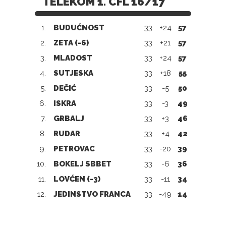
TELEKOM 1. CFL 16/17
1.
BUDUĆNOST
33
+24
57
2.
ZETA (-6)
33
+21
57
3.
MLADOST
33
+24
57
4.
SUTJESKA
33
+18
55
5.
DEČIĆ
33
-5
50
6.
ISKRA
33
-3
49
7.
GRBALJ
33
+3
46
8.
RUDAR
33
+4
42
9.
PETROVAC
33
-20
39
10.
BOKELJ SBBET
33
-6
36
11.
LOVĆEN (-3)
33
-11
34
12.
JEDINSTVO FRANCA
33
-49
14