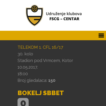
TELEKOM 1. CFL 16/17
30. kolo
Stadion pod Vrmcem, Kotor
10.05.2017.
18:00
Broj gledalaca:
150
BOKELJ SBBET
0